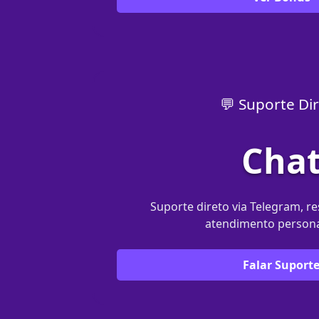
💬 Suporte Di
Cha
Suporte direto via Telegram, r
atendimento persona
Falar Suport