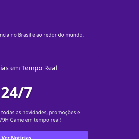
ncia no Brasil e ao redor do mundo.
cias em Tempo Real
24/7
e todas as novidades, promoções e
 79H Game em tempo real!
Ver Notícias