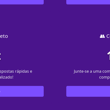
reto
👥 
t
espostas rápidas e
Junte-se a uma com
lizado!
compa
e