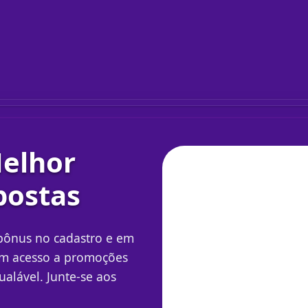
elhor
postas
bônus no cadastro e em
em acesso a promoções
ualável. Junte-se aos