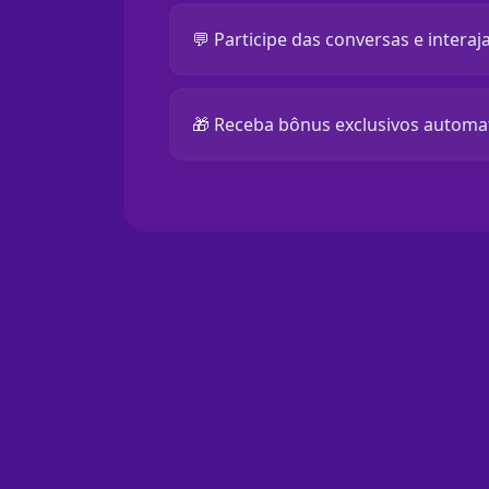
💬 Participe das conversas e interaj
🎁 Receba bônus exclusivos autom