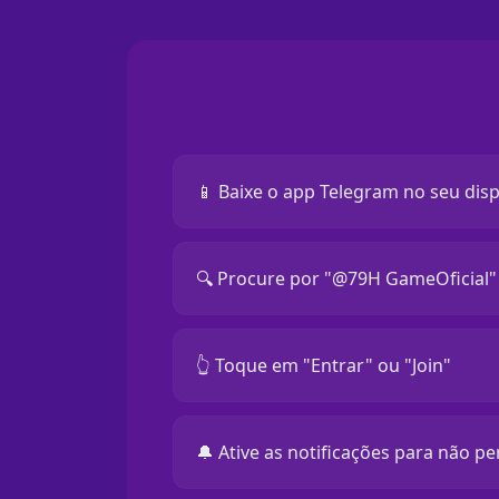
📱 Baixe o app Telegram no seu disp
🔍 Procure por "@79H GameOficial"
👆 Toque em "Entrar" ou "Join"
🔔 Ative as notificações para não p