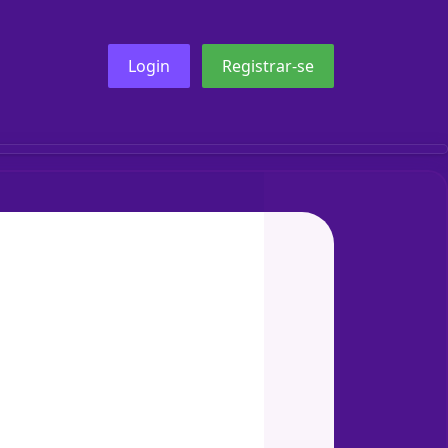
Login
Registrar-se