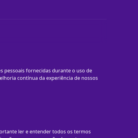
s pessoais fornecidas durante o uso de
elhoria contínua da experiência de nossos
rtante ler e entender todos os termos