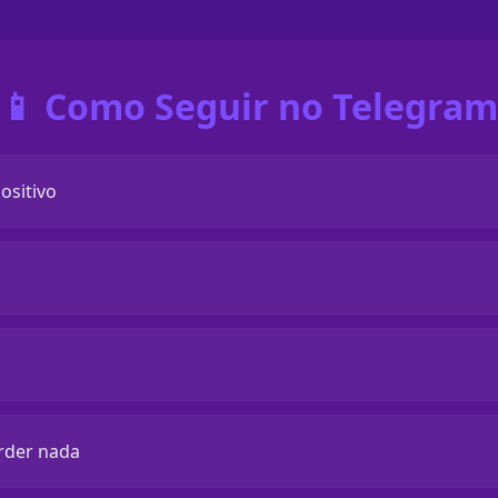
📱 Como Seguir no Telegram
ositivo
erder nada