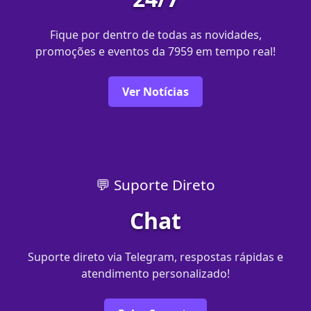
Fique por dentro de todas as novidades,
promoções e eventos da 7959 em tempo real!
Ver Notícias
💬 Suporte Direto
Chat
Suporte direto via Telegram, respostas rápidas e
atendimento personalizado!