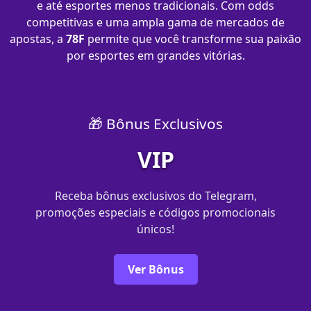
e até esportes menos tradicionais. Com odds
competitivas e uma ampla gama de mercados de
apostas, a
78F
permite que você transforme sua paixão
por esportes em grandes vitórias.
🎁 Bônus Exclusivos
VIP
Receba bônus exclusivos do Telegram,
promoções especiais e códigos promocionais
únicos!
Ver Bônus