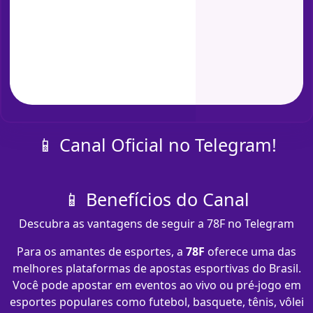
📱 Canal Oficial no Telegram!
📱 Benefícios do Canal
Descubra as vantagens de seguir a 78F no Telegram
Para os amantes de esportes, a
78F
oferece uma das
melhores plataformas de apostas esportivas do Brasil.
Você pode apostar em eventos ao vivo ou pré-jogo em
esportes populares como futebol, basquete, tênis, vôlei