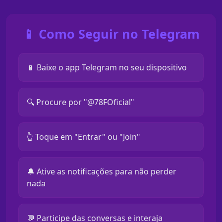
📱 Como Seguir no Telegram
📱 Baixe o app Telegram no seu dispositivo
🔍 Procure por "@78FOficial"
👆 Toque em "Entrar" ou "Join"
🔔 Ative as notificações para não perder
nada
💬 Participe das conversas e interaja