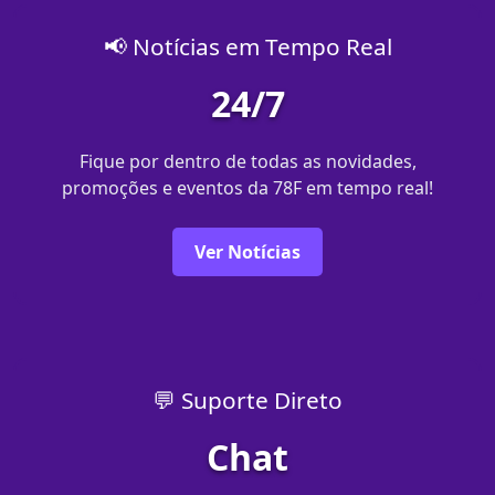
📢 Notícias em Tempo Real
24/7
Fique por dentro de todas as novidades,
promoções e eventos da 78F em tempo real!
Ver Notícias
💬 Suporte Direto
Chat