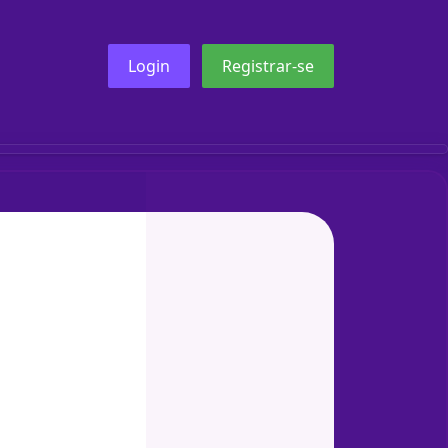
Login
Registrar-se