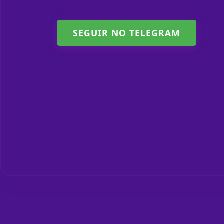
SEGUIR NO TELEGRAM