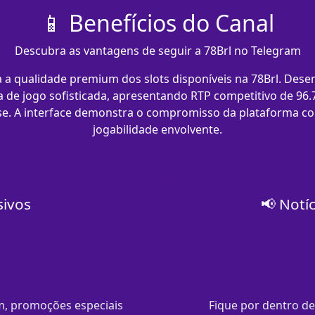
📱 Benefícios do Canal
Descubra as vantagens de seguir a 78Brl no Telegram
 a qualidade premium dos slots disponíveis na 78Brl. Desen
de jogo sofisticada, apresentando RTP competitivo de 96.75
. A interface demonstra o compromisso da plataforma com 
jogabilidade envolvente.
sivos
📢 Notí
m, promoções especiais
Fique por dentro d