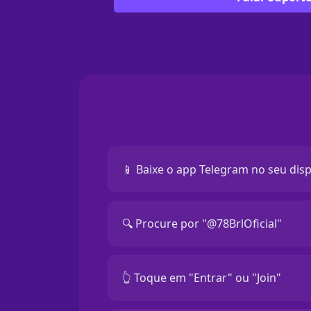
📱 Baixe o app Telegram no seu disp
🔍 Procure por "@78BrlOficial"
👆 Toque em "Entrar" ou "Join"