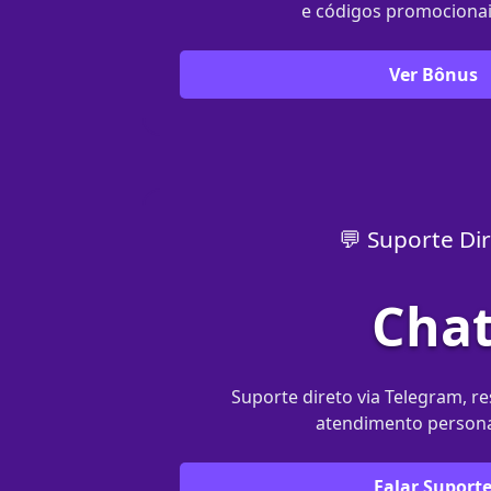
e códigos promocionai
Ver Bônus
💬 Suporte Di
Cha
Suporte direto via Telegram, r
atendimento persona
Falar Suport