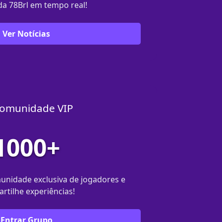
da 78Brl em tempo real!
Ver Notícias
Comunidade VIP
1000+
unidade exclusiva de jogadores e
rtilhe experiências!
Entrar Grupo