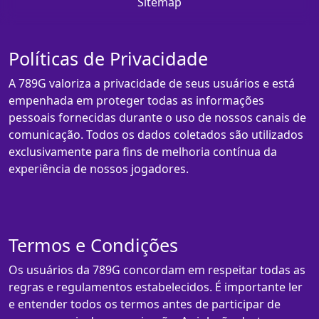
Sitemap
Políticas de Privacidade
A 789G valoriza a privacidade de seus usuários e está
empenhada em proteger todas as informações
pessoais fornecidas durante o uso de nossos canais de
comunicação. Todos os dados coletados são utilizados
exclusivamente para fins de melhoria contínua da
experiência de nossos jogadores.
Termos e Condições
Os usuários da 789G concordam em respeitar todas as
regras e regulamentos estabelecidos. É importante ler
e entender todos os termos antes de participar de