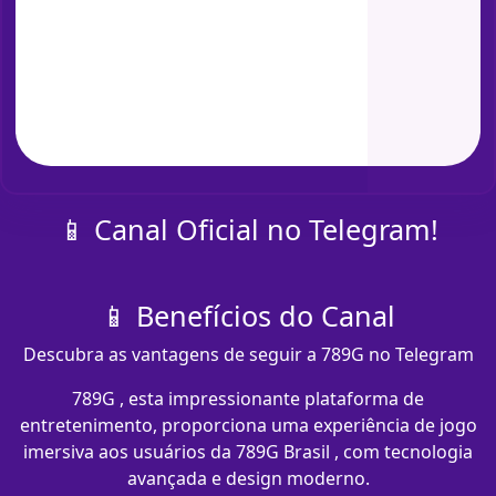
📱 Canal Oficial no Telegram!
📱 Benefícios do Canal
Descubra as vantagens de seguir a 789G no Telegram
789G , esta impressionante plataforma de
entretenimento, proporciona uma experiência de jogo
imersiva aos usuários da 789G Brasil , com tecnologia
avançada e design moderno.