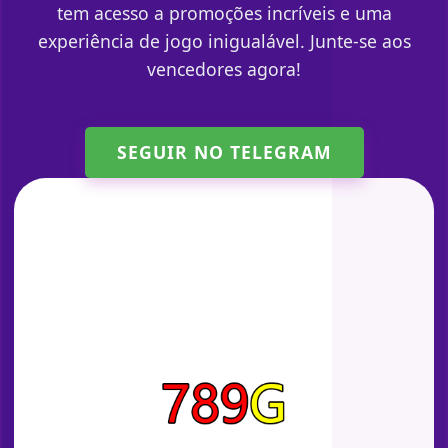
tem acesso a promoções incríveis e uma
experiência de jogo inigualável. Junte-se aos
vencedores agora!
SEGUIR NO TELEGRAM