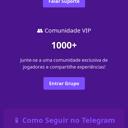
Falar Suporte
👥 Comunidade VIP
1000+
Junte-se a uma comunidade exclusiva de
jogadores e compartilhe experiências!
Entrar Grupo
📱 Como Seguir no Telegram