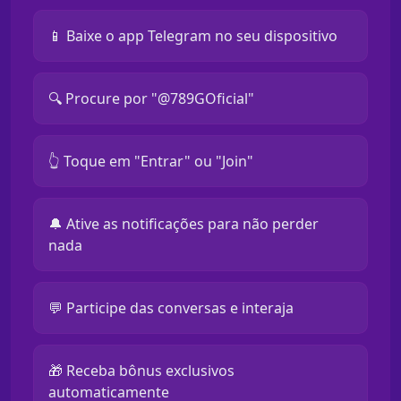
📱 Baixe o app Telegram no seu dispositivo
🔍 Procure por "@789GOficial"
👆 Toque em "Entrar" ou "Join"
🔔 Ative as notificações para não perder
nada
💬 Participe das conversas e interaja
🎁 Receba bônus exclusivos
automaticamente