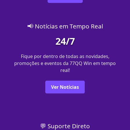
📢 Notícias em Tempo Real
24/7
Fique por dentro de todas as novidades,
promoções e eventos da 77QQ Win em tempo
real!
Ver Notícias
💬 Suporte Direto