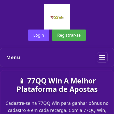
Login
Registrar-se
Menu
📱 77QQ Win A Melhor
Plataforma de Apostas
Cadastre-se na 77QQ Win para ganhar bônus no
cadastro e em cada recarga. Com a 77QQ Win,