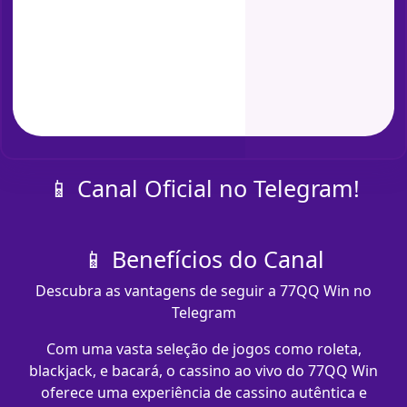
📱 Canal Oficial no Telegram!
📱 Benefícios do Canal
Descubra as vantagens de seguir a 77QQ Win no
Telegram
Com uma vasta seleção de jogos como roleta,
blackjack, e bacará, o cassino ao vivo do 77QQ Win
oferece uma experiência de cassino autêntica e