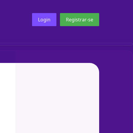
Login
Registrar-se