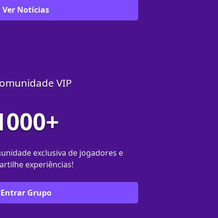
Ver Notícias
Comunidade VIP
1000+
unidade exclusiva de jogadores e
rtilhe experiências!
Entrar Grupo