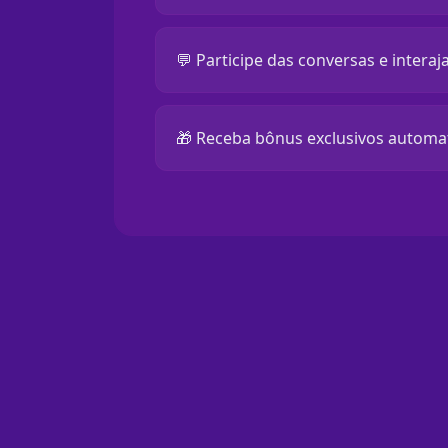
💬 Participe das conversas e interaj
🎁 Receba bônus exclusivos autom