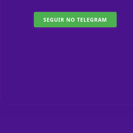
SEGUIR NO TELEGRAM