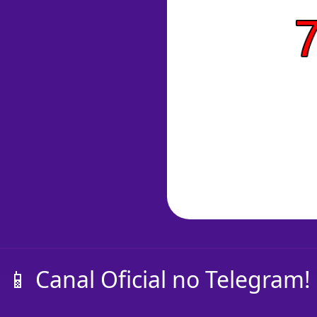
📱 Canal Oficial no Telegram!