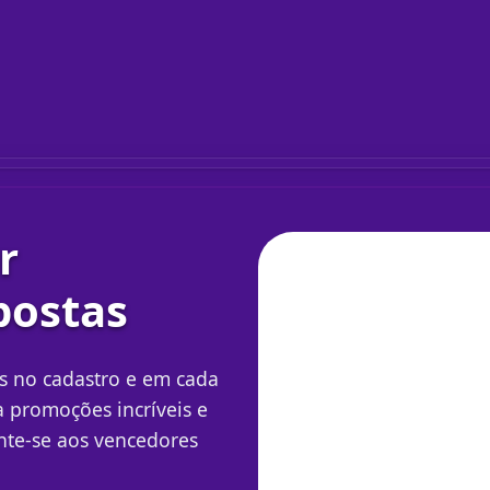
r
postas
s no cadastro e em cada
 promoções incríveis e
unte-se aos vencedores