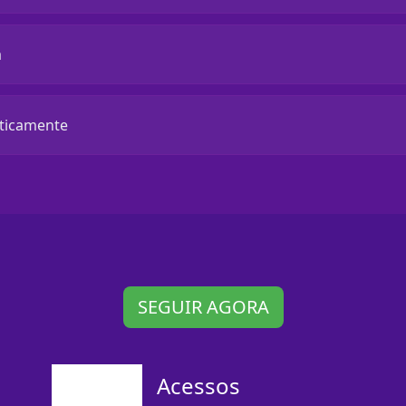
a
aticamente
SEGUIR AGORA
Acessos