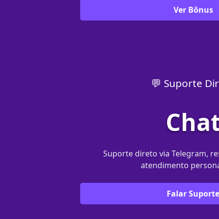
Ver Bônus
💬 Suporte Di
Cha
Suporte direto via Telegram, r
atendimento persona
Falar Suport