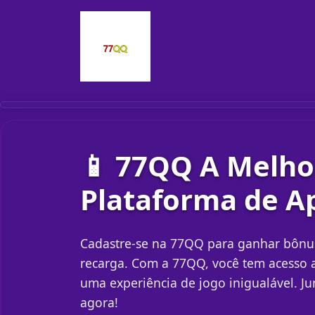
📱 77QQ A Melho
Plataforma de A
Cadastre-se na 77QQ para ganhar bônu
recarga. Com a 77QQ, você tem acesso a
uma experiência de jogo inigualável. J
agora!