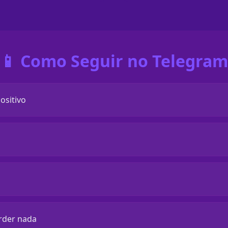
📱 Como Seguir no Telegram
ositivo
erder nada