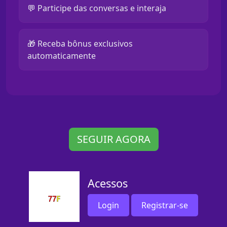
💬 Participe das conversas e interaja
🎁 Receba bônus exclusivos
automaticamente
SEGUIR AGORA
Acessos
Login
Registrar-se