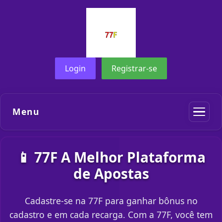
Login
Registrar-se
Menu
📱 77F A Melhor Plataforma
de Apostas
Cadastre-se na 77F para ganhar bônus no
cadastro e em cada recarga. Com a 77F, você tem