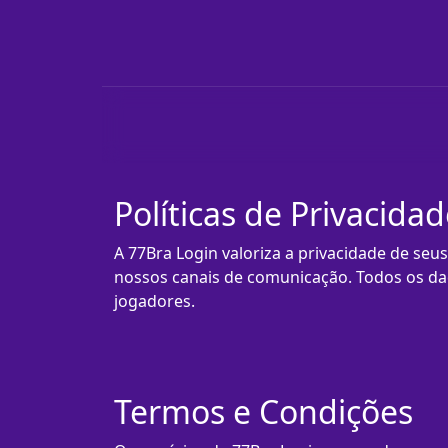
Políticas de Privacida
A 77Bra Login valoriza a privacidade de se
nossos canais de comunicação. Todos os dad
jogadores.
Termos e Condições