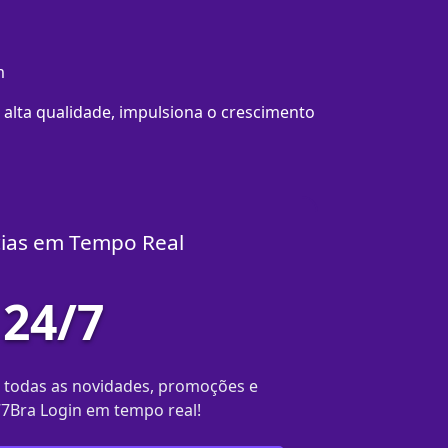
m
e alta qualidade, impulsiona o crescimento
cias em Tempo Real
24/7
e todas as novidades, promoções e
77Bra Login em tempo real!