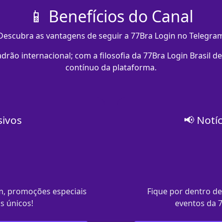
📱 Benefícios do Canal
Descubra as vantagens de seguir a 77Bra Login no Telegra
rão internacional; com a filosofia da 77Bra Login Brasil d
contínuo da plataforma.
sivos
📢 Notí
m, promoções especiais
Fique por dentro d
s únicos!
eventos da 