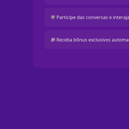
💬 Participe das conversas e interaj
🎁 Receba bônus exclusivos autom