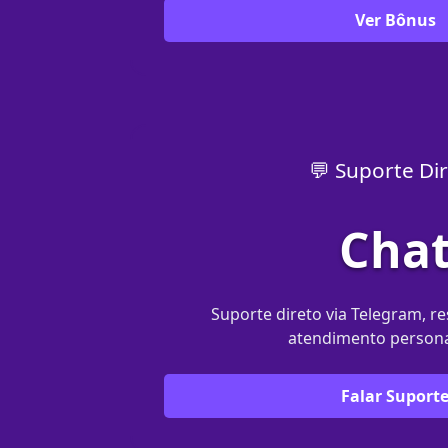
Ver Bônus
💬 Suporte Di
Cha
Suporte direto via Telegram, r
atendimento persona
Falar Suport