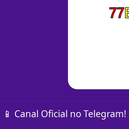
📱 Canal Oficial no Telegram!