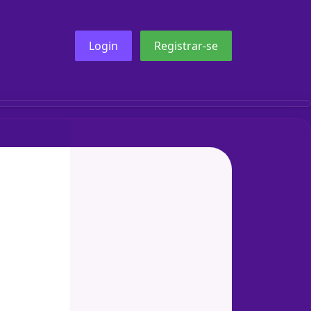
Login
Registrar-se