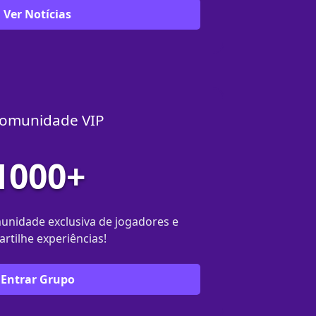
Ver Notícias
Comunidade VIP
1000+
unidade exclusiva de jogadores e
rtilhe experiências!
Entrar Grupo