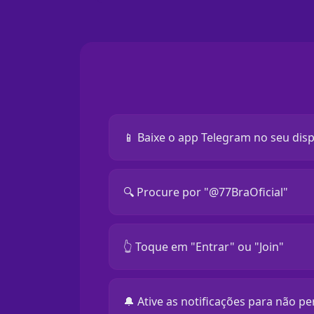
📱 Baixe o app Telegram no seu disp
🔍 Procure por "@77BraOficial"
👆 Toque em "Entrar" ou "Join"
🔔 Ative as notificações para não p