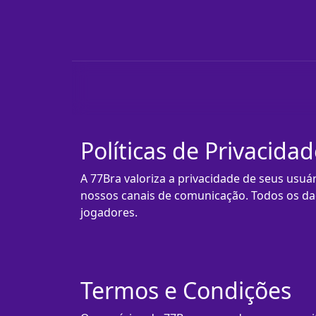
Políticas de Privacida
A 77Bra valoriza a privacidade de seus usu
nossos canais de comunicação. Todos os dad
jogadores.
Termos e Condições