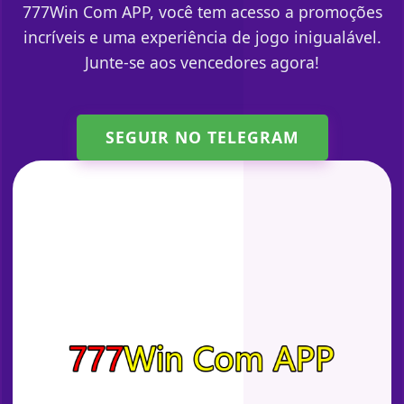
777Win Com APP, você tem acesso a promoções
incríveis e uma experiência de jogo inigualável.
Junte-se aos vencedores agora!
SEGUIR NO TELEGRAM