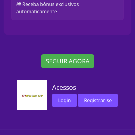
🎁 Receba bônus exclusivos
automaticamente
SEGUIR AGORA
Acessos
Login
Registrar-se