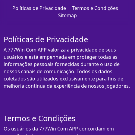
Políticas de Privacidade
Termos e Condições
Sitemap
Políticas de Privacidade
A 777Win Com APP valoriza a privacidade de seus
usuários e está empenhada em proteger todas as
informações pessoais fornecidas durante o uso de
nossos canais de comunicação. Todos os dados
coletados são utilizados exclusivamente para fins de
melhoria contínua da experiência de nossos jogadores.
Termos e Condições
Os usuários da 777Win Com APP concordam em