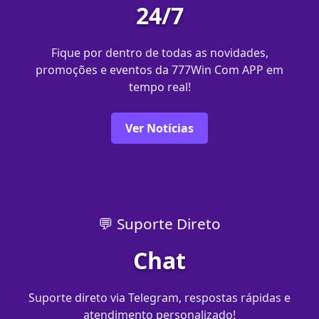
24/7
Fique por dentro de todas as novidades,
promoções e eventos da 777Win Com APP em
tempo real!
Ver Notícias
💬 Suporte Direto
Chat
Suporte direto via Telegram, respostas rápidas e
atendimento personalizado!