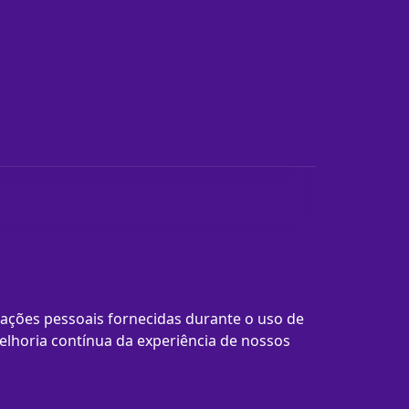
mações pessoais fornecidas durante o uso de
elhoria contínua da experiência de nossos