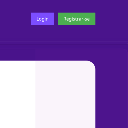
Login
Registrar-se