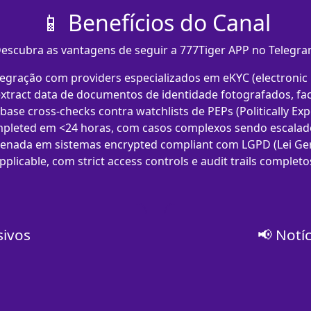
📱 Benefícios do Canal
escubra as vantagens de seguir a 777Tiger APP no Telegr
a integração com providers especializados em eKYC (elect
extract data de documentos de identidade fotografados, faci
abase cross-checks contra watchlists de PEPs (Politically Ex
 completed em <24 horas, com casos complexos sendo escala
zenada em sistemas encrypted compliant com LGPD (Lei Ge
pplicable, com strict access controls e audit trails completo
sivos
📢 Notí