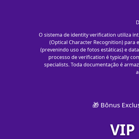
D
O sistema de identity verification utiliz
(Optical Character Recognition) para 
(prevenindo uso de fotos estáticas) e dat
processo de verification é typically
specialists. Toda documentação é arma
a
🎁 Bônus Exclu
VIP