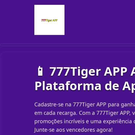
📱 777Tiger APP 
Plataforma de A
Cadastre-se na 777Tiger APP para ganh
em cada recarga. Com a 777Tiger APP, 
promoções incríveis e uma experiência d
Junte-se aos vencedores agora!