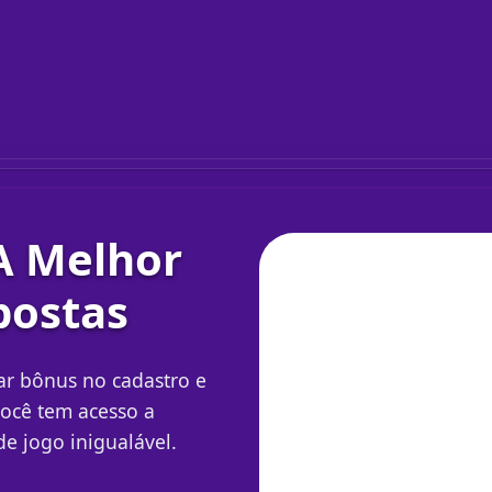
A Melhor
postas
ar bônus no cadastro e
você tem acesso a
e jogo inigualável.