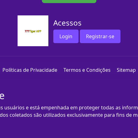
Acessos
Login
Registrar-se
Políticas de Privacidade
Termos e Condições
Sitemap
de
eus usuários e está empenhada em proteger todas as infor
os coletados são utilizados exclusivamente para fins de m