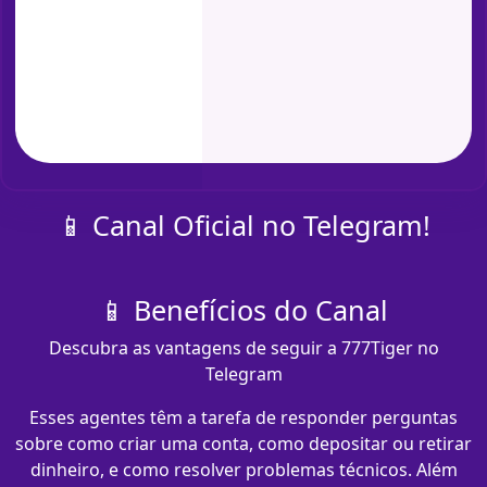
📱 Canal Oficial no Telegram!
📱 Benefícios do Canal
Descubra as vantagens de seguir a 777Tiger no
Telegram
Esses agentes têm a tarefa de responder perguntas
sobre como criar uma conta, como depositar ou retirar
dinheiro, e como resolver problemas técnicos. Além