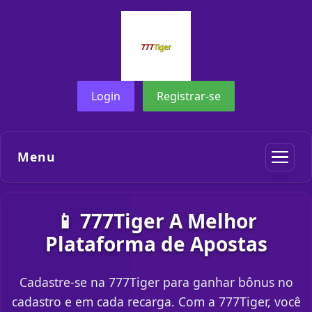
Login
Registrar-se
Menu
📱 777Tiger A Melhor
Plataforma de Apostas
Cadastre-se na 777Tiger para ganhar bônus no
cadastro e em cada recarga. Com a 777Tiger, você