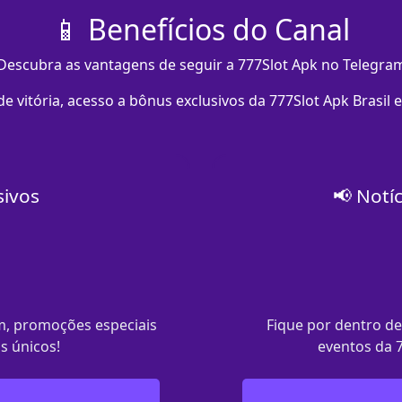
📱 Benefícios do Canal
Descubra as vantagens de seguir a 777Slot Apk no Telegra
de vitória, acesso a bônus exclusivos da 777Slot Apk Brasi
sivos
📢 Notí
m, promoções especiais
Fique por dentro d
s únicos!
eventos da 