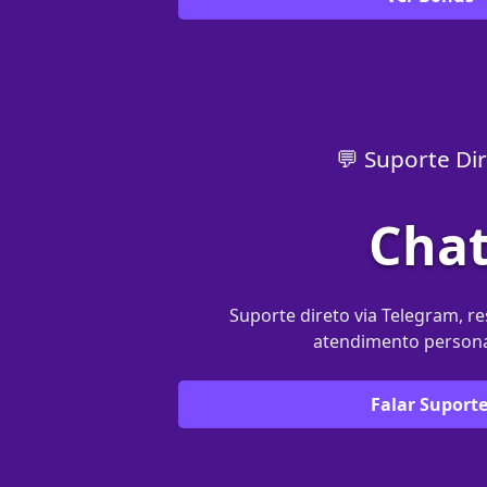
💬 Suporte Di
Cha
Suporte direto via Telegram, r
atendimento persona
Falar Suport