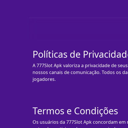
Políticas de Privacida
A 777Slot Apk valoriza a privacidade de se
nossos canais de comunicação. Todos os dad
jogadores.
Termos e Condições
Os usuários da 777Slot Apk concordam em re