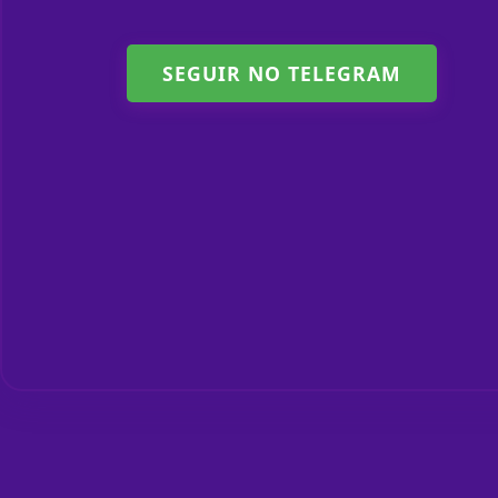
SEGUIR NO TELEGRAM