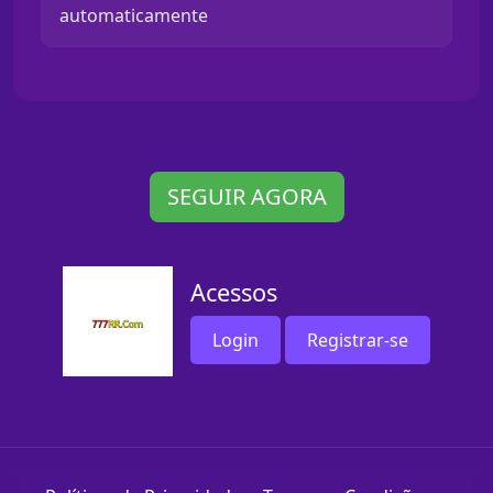
automaticamente
SEGUIR AGORA
Acessos
Login
Registrar-se