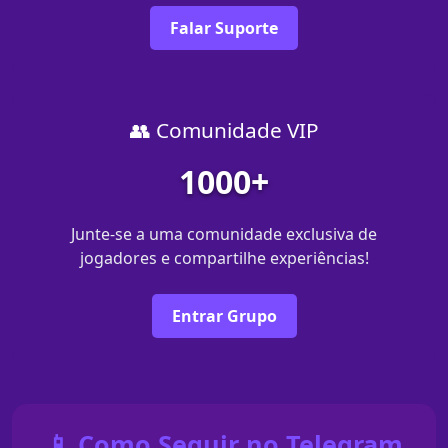
Falar Suporte
👥 Comunidade VIP
1000+
Junte-se a uma comunidade exclusiva de
jogadores e compartilhe experiências!
Entrar Grupo
📱 Como Seguir no Telegram