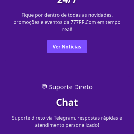
Fique por dentro de todas as novidades,
promoções e eventos da 777RR.Com em tempo
real!
Ver Notícias
💬 Suporte Direto
Chat
Suporte direto via Telegram, respostas rápidas e
atendimento personalizado!