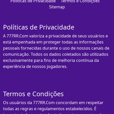
Políticas de Privacidade
Termos e Condições
Sitemap
Políticas de Privacidade
A 777RR.Com valoriza a privacidade de seus usuários e
está empenhada em proteger todas as informações
pessoais fornecidas durante o uso de nossos canais de
comunicação. Todos os dados coletados são utilizados
exclusivamente para fins de melhoria contínua da
experiência de nossos jogadores.
Termos e Condições
Os usuários da 777RR.Com concordam em respeitar
todas as regras e regulamentos estabelecidos. É