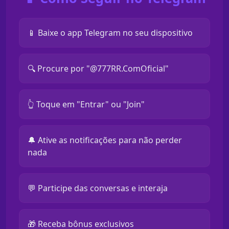
📱 Baixe o app Telegram no seu dispositivo
🔍 Procure por "@777RR.ComOficial"
👆 Toque em "Entrar" ou "Join"
🔔 Ative as notificações para não perder
nada
💬 Participe das conversas e interaja
🎁 Receba bônus exclusivos