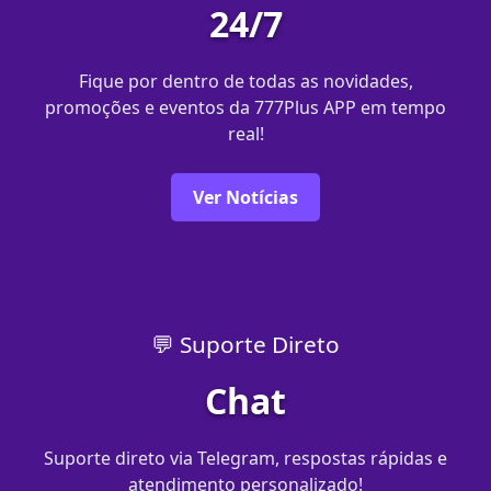
24/7
Fique por dentro de todas as novidades,
promoções e eventos da 777Plus APP em tempo
real!
Ver Notícias
💬 Suporte Direto
Chat
Suporte direto via Telegram, respostas rápidas e
atendimento personalizado!