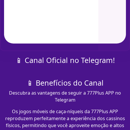
📱 Canal Oficial no Telegram!
📱 Benefícios do Canal
Descubra as vantagens de seguir a 777Plus APP no
Telegram
Os jogos móveis de caça-níqueis da 777Plus APP
reproduzem perfeitamente a experiência dos cassinos
físicos, permitindo que você aproveite emoção e altos