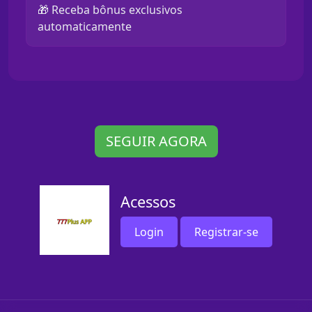
🎁 Receba bônus exclusivos
automaticamente
SEGUIR AGORA
Acessos
Login
Registrar-se