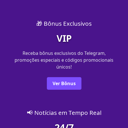
🎁 Bônus Exclusivos
VIP
Receba bônus exclusivos do Telegram,
promoções especiais e códigos promocionais
únicos!
Ver Bônus
📢 Notícias em Tempo Real
24/7