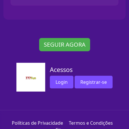
SEGUIR AGORA
Acessos
Login
Registrar-se
Políticas de Privacidade
Termos e Condições