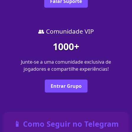
Falar Suporte
👥 Comunidade VIP
1000+
Junte-se a uma comunidade exclusiva de
jogadores e compartilhe experiências!
Entrar Grupo
📱 Como Seguir no Telegram