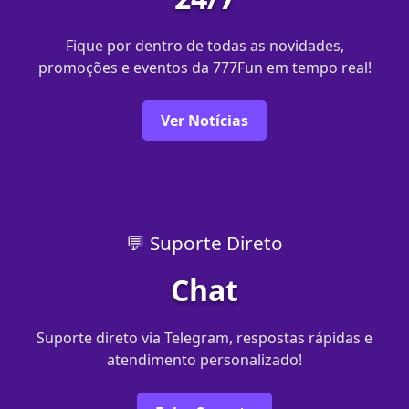
Fique por dentro de todas as novidades,
promoções e eventos da 777Fun em tempo real!
Ver Notícias
💬 Suporte Direto
Chat
Suporte direto via Telegram, respostas rápidas e
atendimento personalizado!