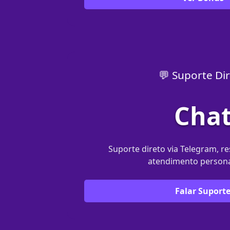
💬 Suporte Di
Cha
Suporte direto via Telegram, r
atendimento persona
Falar Suport