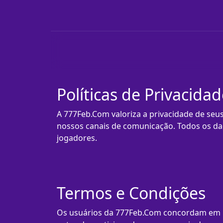
Políticas de Privacida
A 777Feb.Com valoriza a privacidade de se
nossos canais de comunicação. Todos os dad
jogadores.
Termos e Condições
Os usuários da 777Feb.Com concordam em re