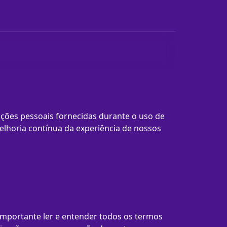
ções pessoais fornecidas durante o uso de
elhoria contínua da experiência de nossos
importante ler e entender todos os termos