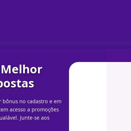
 Melhor
postas
r bônus no cadastro e em
 tem acesso a promoções
ualável. Junte-se aos