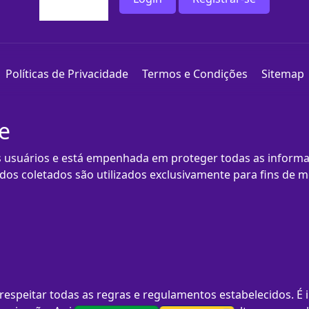
Políticas de Privacidade
Termos e Condições
Sitemap
de
us usuários e está empenhada em proteger todas as informa
os coletados são utilizados exclusivamente para fins de m
speitar todas as regras e regulamentos estabelecidos. É 