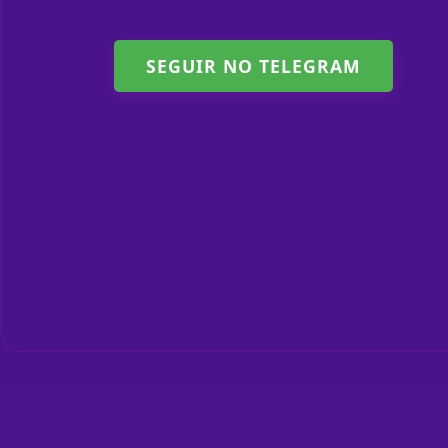
SEGUIR NO TELEGRAM