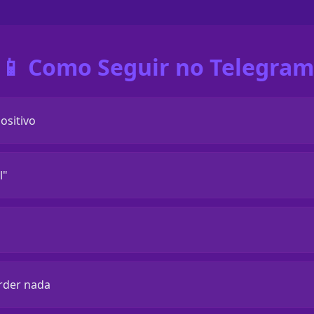
📱 Como Seguir no Telegram
ositivo
l"
erder nada