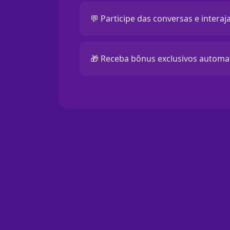
💬 Participe das conversas e interaj
🎁 Receba bônus exclusivos autom