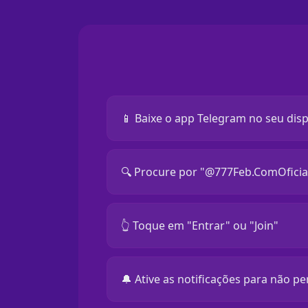
📱 Baixe o app Telegram no seu disp
🔍 Procure por "@777Feb.ComOficia
👆 Toque em "Entrar" ou "Join"
🔔 Ative as notificações para não p