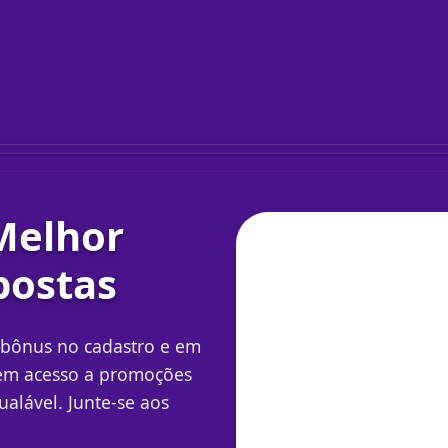
Melhor
postas
 bônus no cadastro e em
tem acesso a promoções
ualável. Junte-se aos