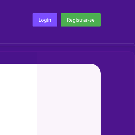
Login
Registrar-se