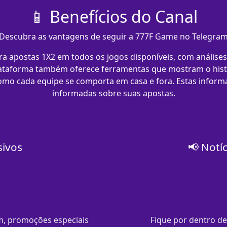
📱 Benefícios do Canal
Descubra as vantagens de seguir a 777F Game no Telegra
a apostas 1X2 em todos os jogos disponíveis, com análise
lataforma também oferece ferramentas que mostram o histó
como cada equipe se comporta em casa e fora. Estas inform
informadas sobre suas apostas.
sivos
📢 Notí
m, promoções especiais
Fique por dentro d