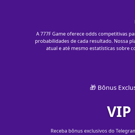
A 777F Game oferece odds competitivas par
probabilidades de cada resultado. Nossa p
atual e até mesmo estatísticas sobre 
🎁 Bônus Exclu
VIP
Receba bônus exclusivos do Telegra