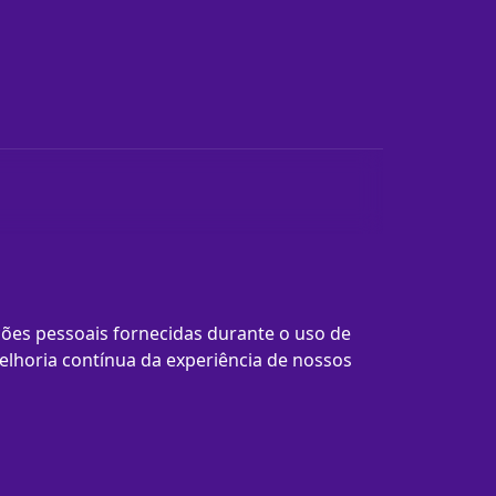
ões pessoais fornecidas durante o uso de
elhoria contínua da experiência de nossos