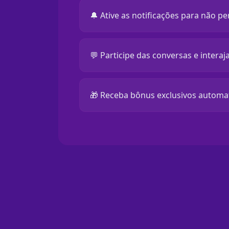
🔔 Ative as notificações para não p
💬 Participe das conversas e interaj
🎁 Receba bônus exclusivos autom