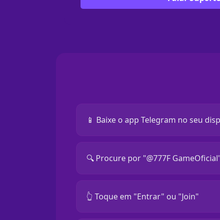
📱 Baixe o app Telegram no seu disp
🔍 Procure por "@777F GameOficial
👆 Toque em "Entrar" ou "Join"