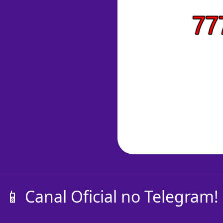
📱 Canal Oficial no Telegram!