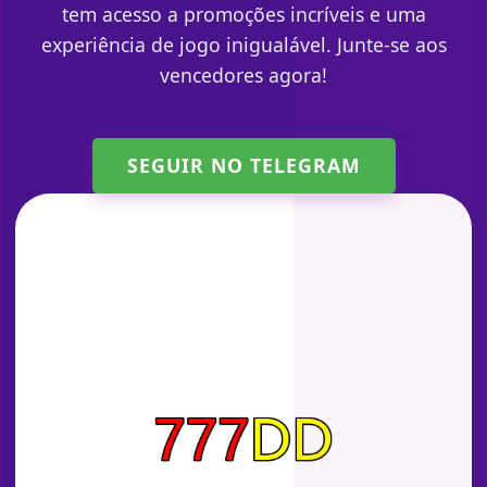
tem acesso a promoções incríveis e uma
experiência de jogo inigualável. Junte-se aos
vencedores agora!
SEGUIR NO TELEGRAM