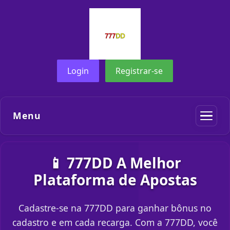
Login
Registrar-se
Menu
📱 777DD A Melhor
Plataforma de Apostas
Cadastre-se na 777DD para ganhar bônus no
cadastro e em cada recarga. Com a 777DD, você