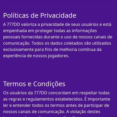
Políticas de Privacidade
A 777DD valoriza a privacidade de seus usuários e está
empenhada em proteger todas as informações
pessoais fornecidas durante o uso de nossos canais de
comunicação. Todos os dados coletados são utilizados
exclusivamente para fins de melhoria contínua da
experiência de nossos jogadores.
Termos e Condições
Os usuários da 777DD concordam em respeitar todas
as regras e regulamentos estabelecidos. É importante
ler e entender todos os termos antes de participar de
nossos canais de comunicação. A violação destes