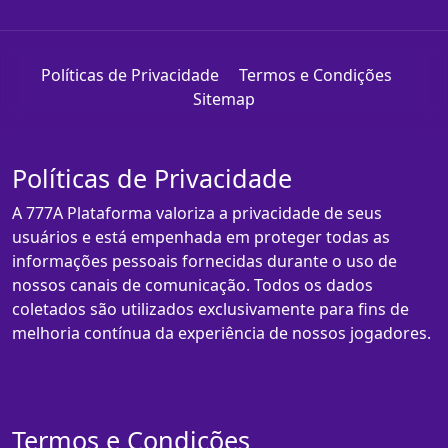
Políticas de Privacidade
Termos e Condições
Sitemap
Políticas de Privacidade
A 777A Plataforma valoriza a privacidade de seus
usuários e está empenhada em proteger todas as
informações pessoais fornecidas durante o uso de
nossos canais de comunicação. Todos os dados
coletados são utilizados exclusivamente para fins de
melhoria contínua da experiência de nossos jogadores.
Termos e Condições