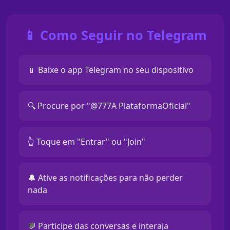
📱 Como Seguir no Telegram
📱 Baixe o app Telegram no seu dispositivo
🔍 Procure por "@777A PlataformaOficial"
👆 Toque em "Entrar" ou "Join"
🔔 Ative as notificações para não perder
nada
💬 Participe das conversas e interaja