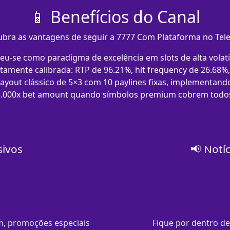
📱 Benefícios do Canal
bra as vantagens de seguir a 7777 Com Plataforma no Te
ceu-se como paradigma de excelência em slots de alta vola
amente calibrada: RTP de 96.21%, hit frequency de 26.68%, e
d layout clássico de 5×3 com 10 paylines fixas, implementa
 5.000x bet amount quando símbolos premium cobrem todos
sivos
📢 Notí
m, promoções especiais
Fique por dentro d