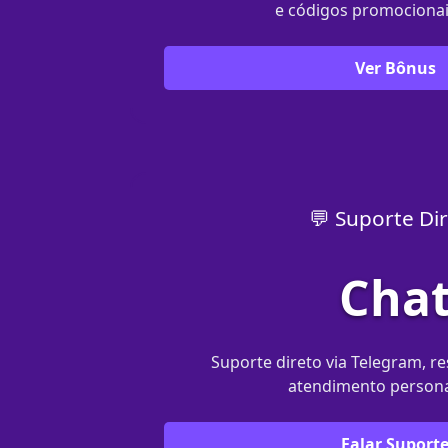
e códigos promocionai
Ver Bônus
💬 Suporte Di
Cha
Suporte direto via Telegram, r
atendimento persona
Falar Suport