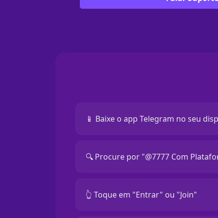
📱 Baixe o app Telegram no seu disp
🔍 Procure por "@7777 Com Platafo
👆 Toque em "Entrar" ou "Join"