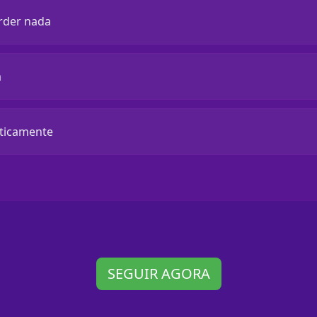
erder nada
a
aticamente
SEGUIR AGORA