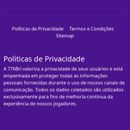
Políticas de Privacidade
Termos e Condições
Sitemap
Políticas de Privacidade
A 776Brl valoriza a privacidade de seus usuários e está
empenhada em proteger todas as informações
pessoais fornecidas durante o uso de nossos canais de
comunicação. Todos os dados coletados são utilizados
exclusivamente para fins de melhoria contínua da
experiência de nossos jogadores.