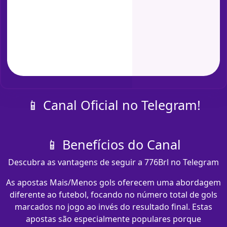
📱 Canal Oficial no Telegram!
📱 Benefícios do Canal
Descubra as vantagens de seguir a 776Brl no Telegram
As apostas Mais/Menos gols oferecem uma abordagem
diferente ao futebol, focando no número total de gols
marcados no jogo ao invés do resultado final. Estas
apostas são especialmente populares porque