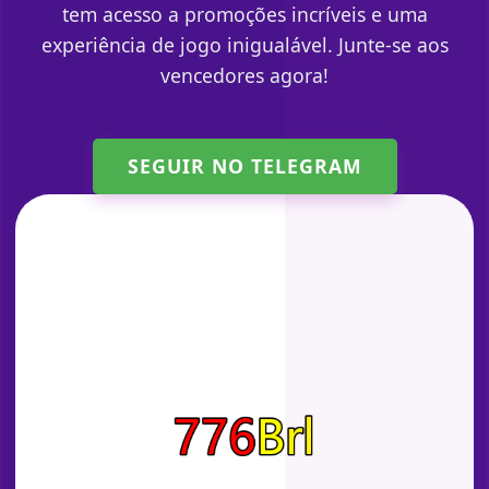
tem acesso a promoções incríveis e uma
experiência de jogo inigualável. Junte-se aos
vencedores agora!
SEGUIR NO TELEGRAM