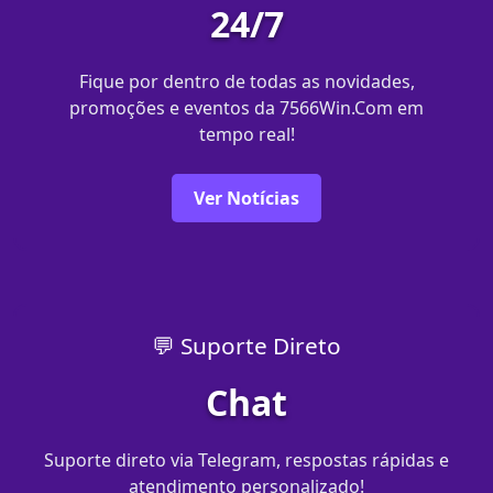
24/7
Fique por dentro de todas as novidades,
promoções e eventos da 7566Win.Com em
tempo real!
Ver Notícias
💬 Suporte Direto
Chat
Suporte direto via Telegram, respostas rápidas e
atendimento personalizado!