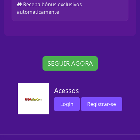
🎁 Receba bônus exclusivos
automaticamente
SEGUIR AGORA
Acessos
Login
Registrar-se