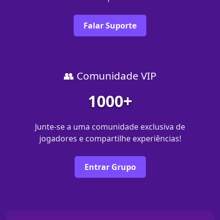
Falar Suporte
👥 Comunidade VIP
1000+
Junte-se a uma comunidade exclusiva de
jogadores e compartilhe experiências!
Entrar Grupo