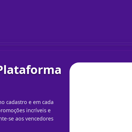
 Plataforma
no cadastro e em cada
promoções incríveis e
unte-se aos vencedores