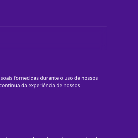
ssoais fornecidas durante o uso de nossos
 contínua da experiência de nossos