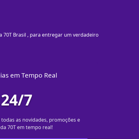
a 70T Brasil , para entregar um verdadeiro
cias em Tempo Real
24/7
e todas as novidades, promoções e
 da 70T em tempo real!