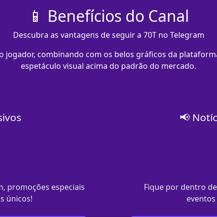
📱 Benefícios do Canal
Descubra as vantagens de seguir a 70T no Telegram
do jogador, combinando com os belos gráficos da plataform
espetáculo visual acima do padrão do mercado.
sivos
📢 Notí
m, promoções especiais
Fique por dentro d
s únicos!
eventos