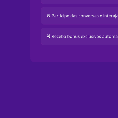
💬 Participe das conversas e interaj
🎁 Receba bônus exclusivos autom