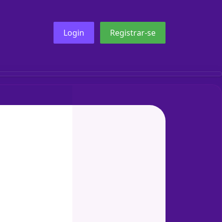
Login
Registrar-se