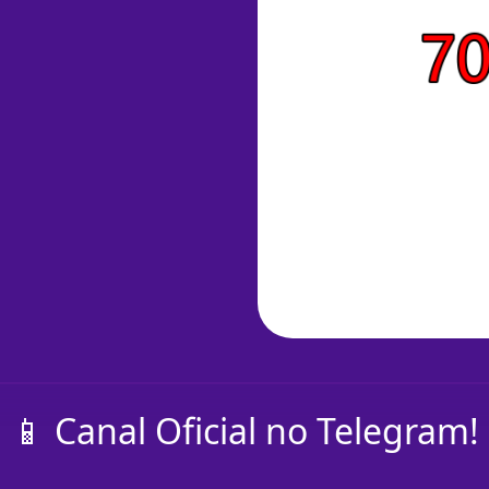
📱 Canal Oficial no Telegram!