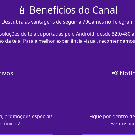
📱 Benefícios do Canal
Descubra as vantagens de seguir a 70Games no Telegram
soluções de tela suportadas pelo Android, desde 320x480 at
 da tela. Para a melhor experiência visual, recomendamos
sivos
📢 Notí
m, promoções especiais
Fique por dentro d
s únicos!
eventos da