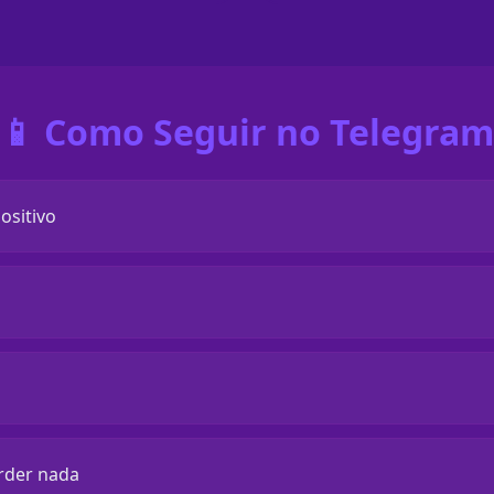
📱 Como Seguir no Telegram
ositivo
erder nada