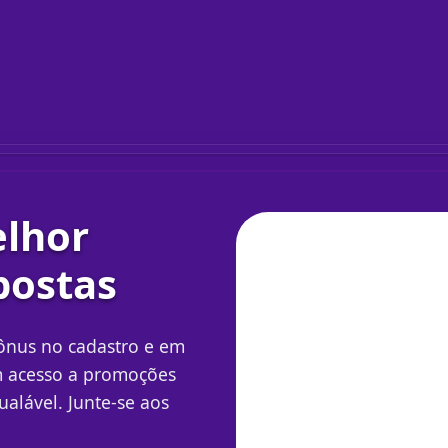
lhor
postas
ônus no cadastro e em
m acesso a promoções
ualável. Junte-se aos