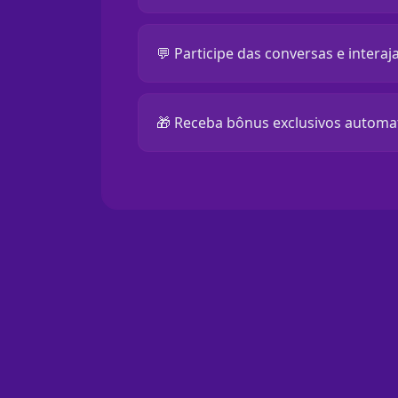
💬 Participe das conversas e interaj
🎁 Receba bônus exclusivos autom