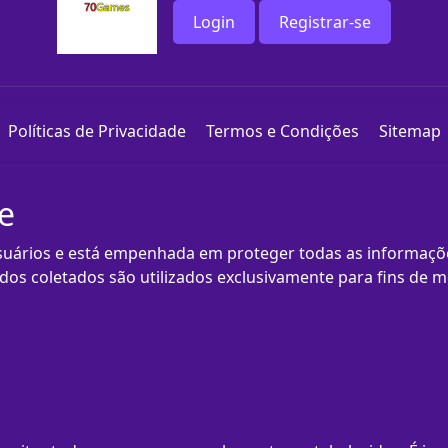
Login
Registrar-se
Políticas de Privacidade
Termos e Condições
Sitemap
de
usuários e está empenhada em proteger todas as informaçõ
os coletados são utilizados exclusivamente para fins de m