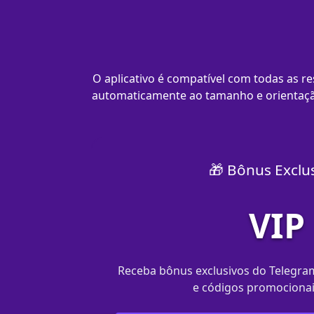
O aplicativo é compatível com todas as re
automaticamente ao tamanho e orientação
🎁 Bônus Exclu
VIP
Receba bônus exclusivos do Telegra
e códigos promocionai