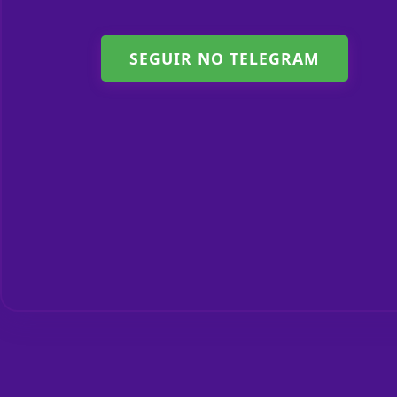
SEGUIR NO TELEGRAM