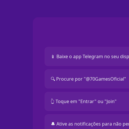
📱 Baixe o app Telegram no seu disp
🔍 Procure por "@70GamesOficial"
👆 Toque em "Entrar" ou "Join"
🔔 Ative as notificações para não p