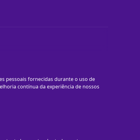
es pessoais fornecidas durante o uso de
elhoria contínua da experiência de nossos