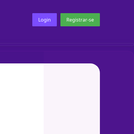
Login
Registrar-se