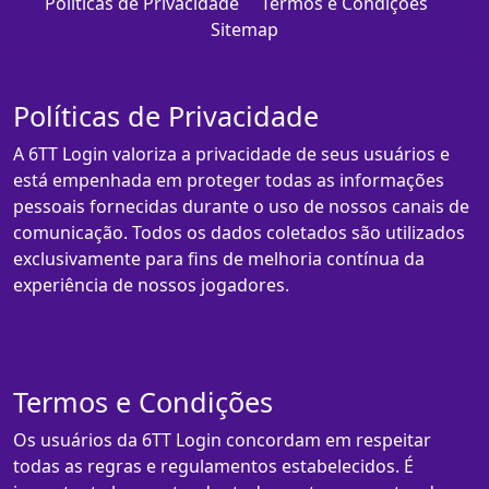
Políticas de Privacidade
Termos e Condições
Sitemap
Políticas de Privacidade
A 6TT Login valoriza a privacidade de seus usuários e
está empenhada em proteger todas as informações
pessoais fornecidas durante o uso de nossos canais de
comunicação. Todos os dados coletados são utilizados
exclusivamente para fins de melhoria contínua da
experiência de nossos jogadores.
Termos e Condições
Os usuários da 6TT Login concordam em respeitar
todas as regras e regulamentos estabelecidos. É