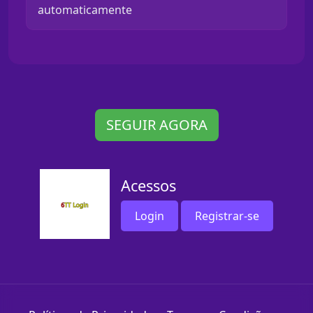
automaticamente
SEGUIR AGORA
Acessos
Login
Registrar-se