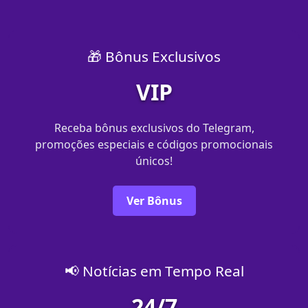
🎁 Bônus Exclusivos
VIP
Receba bônus exclusivos do Telegram,
promoções especiais e códigos promocionais
únicos!
Ver Bônus
📢 Notícias em Tempo Real
24/7