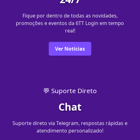
Fique por dentro de todas as novidades,
promoções e eventos da 6TT Login em tempo
real!
Ver Notícias
💬 Suporte Direto
Chat
Suporte direto via Telegram, respostas rápidas e
atendimento personalizado!