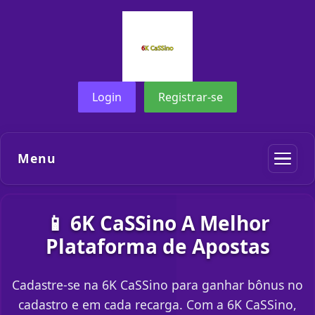
Login
Registrar-se
Menu
📱 6K CaSSino A Melhor
Plataforma de Apostas
Cadastre-se na 6K CaSSino para ganhar bônus no
cadastro e em cada recarga. Com a 6K CaSSino,