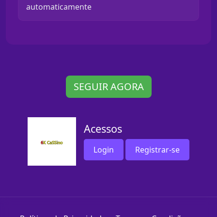
automaticamente
SEGUIR AGORA
Acessos
Login
Registrar-se