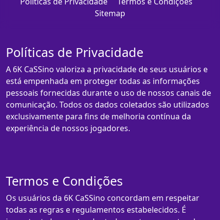
Políticas de Privacidade
Termos e Condições
Sitemap
Políticas de Privacidade
A 6K CaSSino valoriza a privacidade de seus usuários e
está empenhada em proteger todas as informações
pessoais fornecidas durante o uso de nossos canais de
comunicação. Todos os dados coletados são utilizados
exclusivamente para fins de melhoria contínua da
experiência de nossos jogadores.
Termos e Condições
Os usuários da 6K CaSSino concordam em respeitar
todas as regras e regulamentos estabelecidos. É