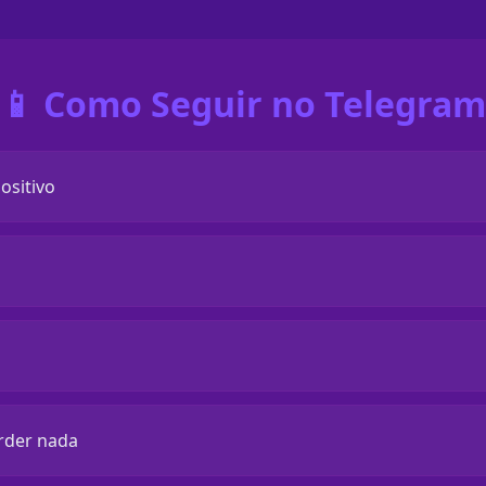
📱 Como Seguir no Telegram
ositivo
erder nada