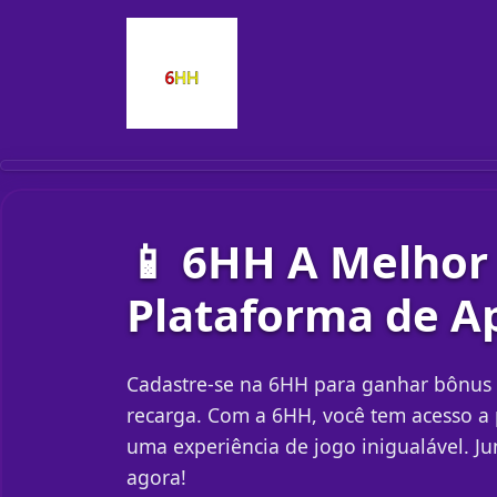
📱 6HH A Melhor
Plataforma de A
Cadastre-se na 6HH para ganhar bônus 
recarga. Com a 6HH, você tem acesso a 
uma experiência de jogo inigualável. J
agora!