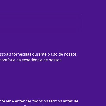
ssoais fornecidas durante o uso de nossos
 contínua da experiência de nossos
te ler e entender todos os termos antes de