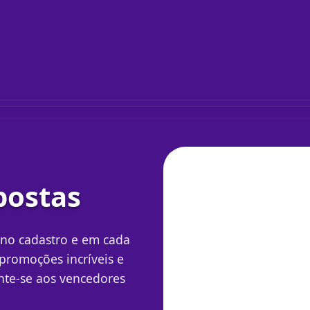
postas
no cadastro e em cada
promoções incríveis e
unte-se aos vencedores