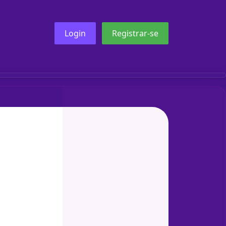
Login
Registrar-se