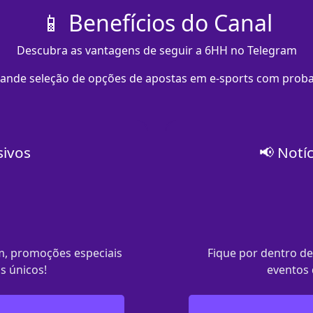
📱 Benefícios do Canal
Descubra as vantagens de seguir a 6HH no Telegram
ande seleção de opções de apostas em e-sports com probab
sivos
📢 Notí
m, promoções especiais
Fique por dentro d
s únicos!
eventos 