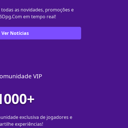
e todas as novidades, promoções e
 6Dpg.Com em tempo real!
Ver Notícias
Comunidade VIP
1000+
unidade exclusiva de jogadores e
rtilhe experiências!