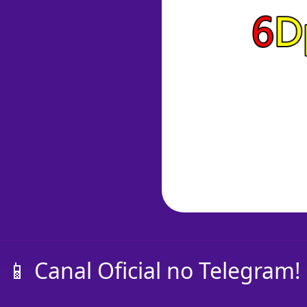
📱 Canal Oficial no Telegram!