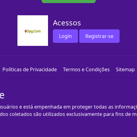
Acessos
Login
Registrar-se
Políticas de Privacidade
Termos e Condições
Sitemap
de
 usuários e está empenhada em proteger todas as informaç
os coletados são utilizados exclusivamente para fins de m