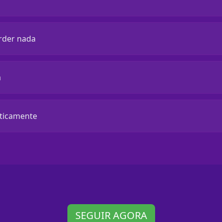
erder nada
a
aticamente
SEGUIR AGORA