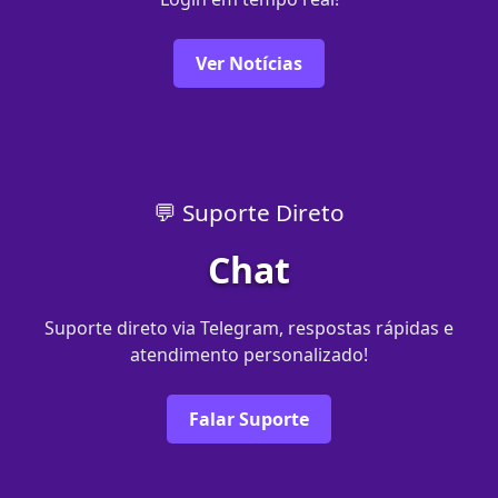
Ver Notícias
💬 Suporte Direto
Chat
Suporte direto via Telegram, respostas rápidas e
atendimento personalizado!
Falar Suporte