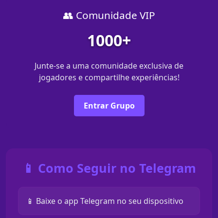
👥 Comunidade VIP
1000+
Junte-se a uma comunidade exclusiva de
jogadores e compartilhe experiências!
Entrar Grupo
📱 Como Seguir no Telegram
📱 Baixe o app Telegram no seu dispositivo