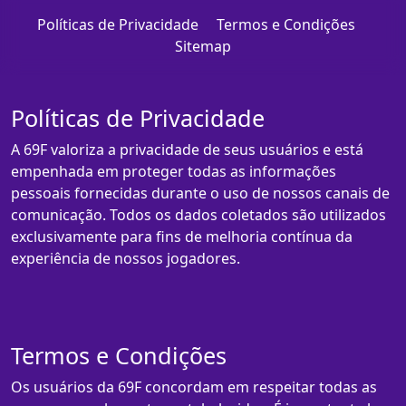
Políticas de Privacidade
Termos e Condições
Sitemap
Políticas de Privacidade
A 69F valoriza a privacidade de seus usuários e está
empenhada em proteger todas as informações
pessoais fornecidas durante o uso de nossos canais de
comunicação. Todos os dados coletados são utilizados
exclusivamente para fins de melhoria contínua da
experiência de nossos jogadores.
Termos e Condições
Os usuários da 69F concordam em respeitar todas as