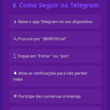
📱 Como Seguir no Telegram
📱 Baixe o app Telegram no seu dispositivo
🔍 Procure por "@69FOficial"
👆 Toque em "Entrar" ou "Join"
🔔 Ative as notificações para não perder
nada
💬 Participe das conversas e interaja