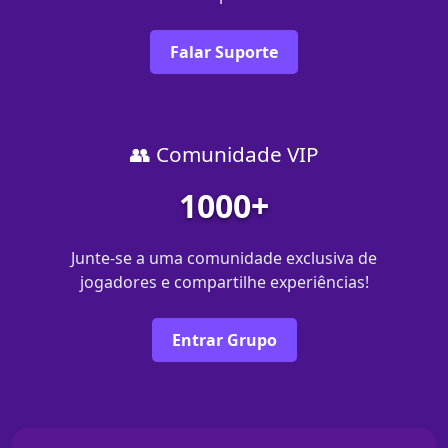
Falar Suporte
👥 Comunidade VIP
1000+
Junte-se a uma comunidade exclusiva de
jogadores e compartilhe experiências!
Entrar Grupo