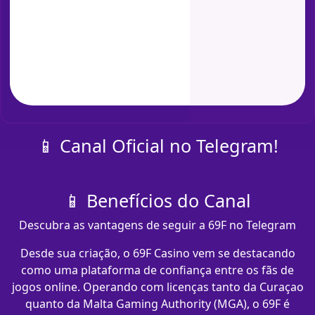
📱 Canal Oficial no Telegram!
📱 Benefícios do Canal
Descubra as vantagens de seguir a 69F no Telegram
Desde sua criação, o 69F Casino vem se destacando
como uma plataforma de confiança entre os fãs de
jogos online. Operando com licenças tanto da Curaçao
quanto da Malta Gaming Authority (MGA), o 69F é