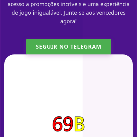
acesso a promoções incríveis e uma experiência
de jogo inigualável. Junte-se aos vencedores
agora!
SEGUIR NO TELEGRAM