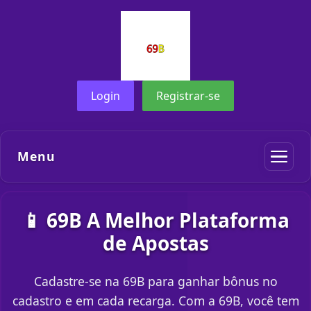
Login
Registrar-se
Menu
📱 69B A Melhor Plataforma
de Apostas
Cadastre-se na 69B para ganhar bônus no
cadastro e em cada recarga. Com a 69B, você tem