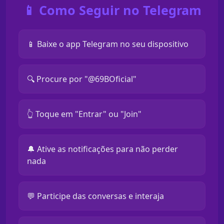
📱 Como Seguir no Telegram
📱 Baixe o app Telegram no seu dispositivo
🔍 Procure por "@69BOficial"
👆 Toque em "Entrar" ou "Join"
🔔 Ative as notificações para não perder
nada
💬 Participe das conversas e interaja