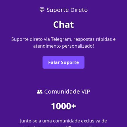
💬 Suporte Direto
Chat
Suporte direto via Telegram, respostas rápidas e
atendimento personalizado!
Falar Suporte
👥 Comunidade VIP
1000+
Junte-se a uma comunidade exclusiva de