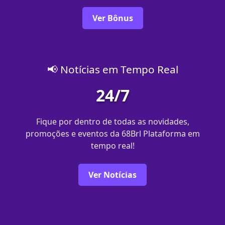
Ver Bônus
📢 Notícias em Tempo Real
24/7
Fique por dentro de todas as novidades,
promoções e eventos da 68Brl Plataforma em
tempo real!
Ver Notícias