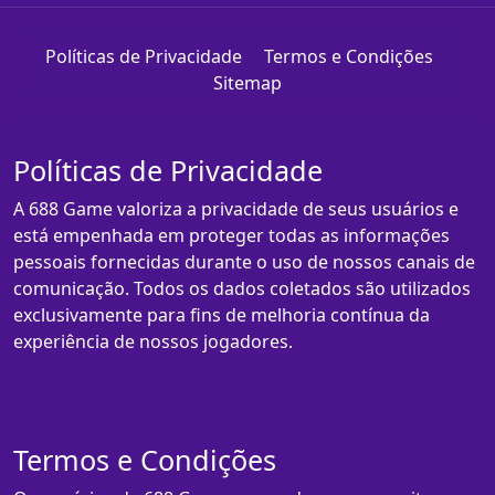
Políticas de Privacidade
Termos e Condições
Sitemap
Políticas de Privacidade
A 688 Game valoriza a privacidade de seus usuários e
está empenhada em proteger todas as informações
pessoais fornecidas durante o uso de nossos canais de
comunicação. Todos os dados coletados são utilizados
exclusivamente para fins de melhoria contínua da
experiência de nossos jogadores.
Termos e Condições