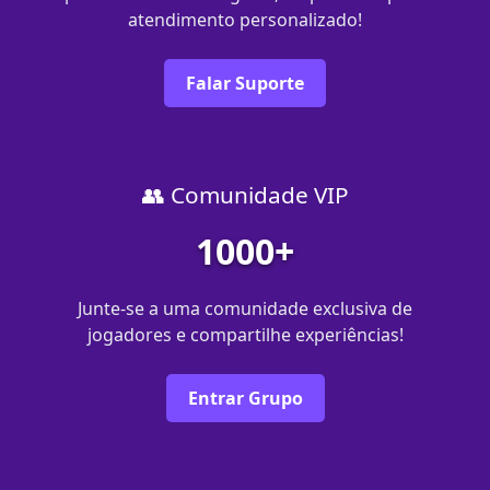
atendimento personalizado!
Falar Suporte
👥 Comunidade VIP
1000+
Junte-se a uma comunidade exclusiva de
jogadores e compartilhe experiências!
Entrar Grupo