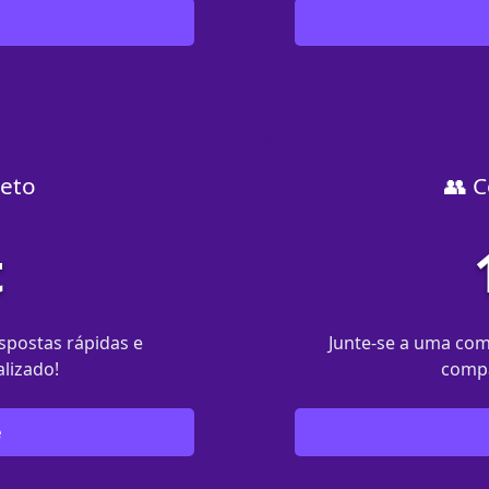
reto
👥 
t
espostas rápidas e
Junte-se a uma com
lizado!
compa
e