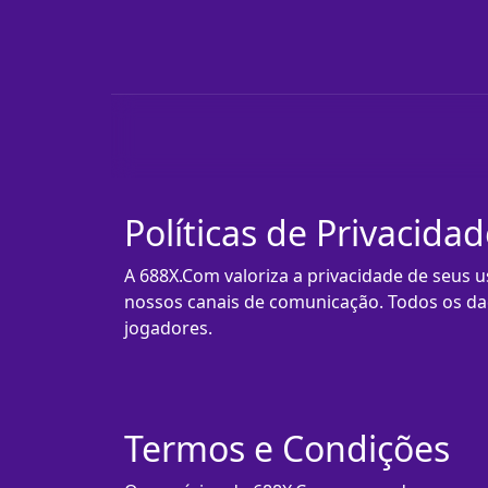
Políticas de Privacida
A 688X.Com valoriza a privacidade de seus 
nossos canais de comunicação. Todos os dad
jogadores.
Termos e Condições