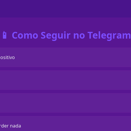
📱 Como Seguir no Telegram
ositivo
erder nada