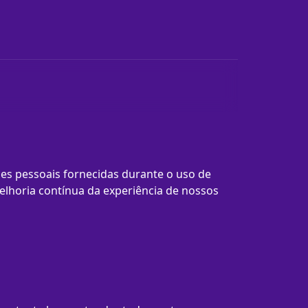
es pessoais fornecidas durante o uso de
elhoria contínua da experiência de nossos