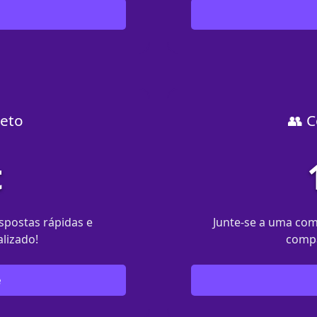
reto
👥 
t
espostas rápidas e
Junte-se a uma com
lizado!
compa
e