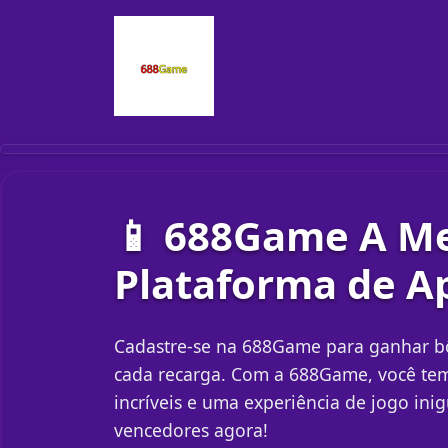
📱 688Game A M
Plataforma de A
Cadastre-se na 688Game para ganhar b
cada recarga. Com a 688Game, você te
incríveis e uma experiência de jogo inig
vencedores agora!