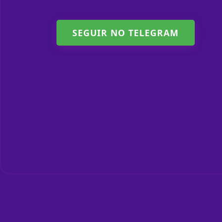
SEGUIR NO TELEGRAM