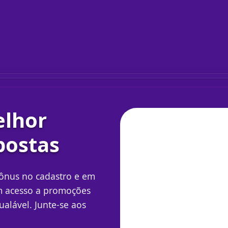
elhor
postas
ônus no cadastro e em
m acesso a promoções
ualável. Junte-se aos