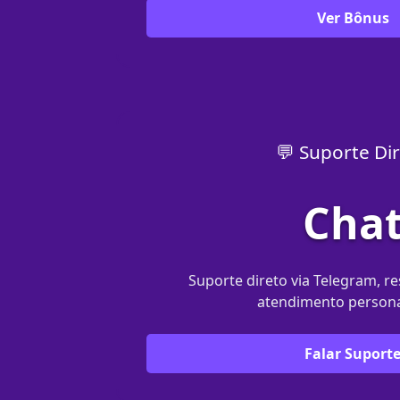
Ver Bônus
💬 Suporte Di
Cha
Suporte direto via Telegram, r
atendimento persona
Falar Suport