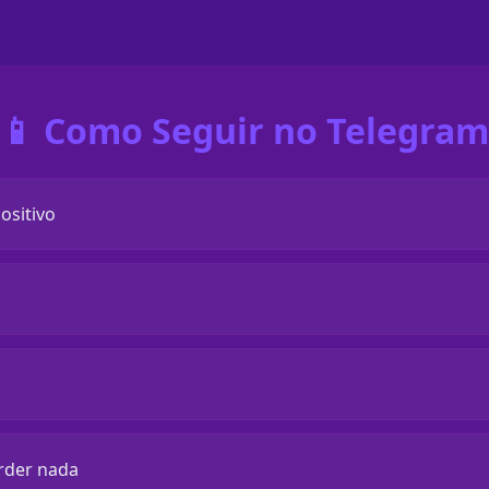
📱 Como Seguir no Telegram
ositivo
erder nada