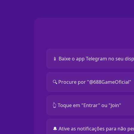
📱 Baixe o app Telegram no seu disp
🔍 Procure por "@688GameOficial"
👆 Toque em "Entrar" ou "Join"
🔔 Ative as notificações para não p