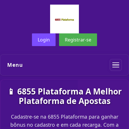
Login
Registrar-se
Menu
📱 6855 Plataforma A Melhor
Plataforma de Apostas
Cadastre-se na 6855 Plataforma para ganhar
bônus no cadastro e em cada recarga. Com a