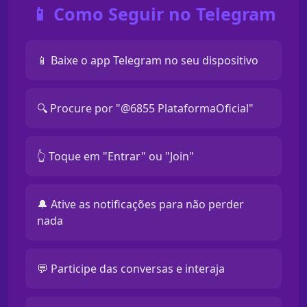
📱 Como Seguir no Telegram
📱 Baixe o app Telegram no seu dispositivo
🔍 Procure por "@6855 PlataformaOficial"
👆 Toque em "Entrar" ou "Join"
🔔 Ative as notificações para não perder
nada
💬 Participe das conversas e interaja