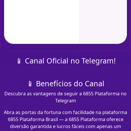
📱 Canal Oficial no Telegram!
📱 Benefícios do Canal
Descubra as vantagens de seguir a 6855 Plataforma no
Telegram
Abra as portas da fortuna com facilidade na plataforma
6855 Plataforma Brasil — a 6855 Plataforma oferece
diversão garantida e lucros fáceis com apenas um