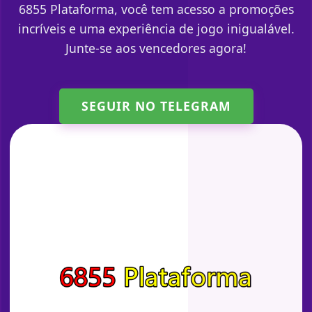
6855 Plataforma, você tem acesso a promoções
incríveis e uma experiência de jogo inigualável.
Junte-se aos vencedores agora!
SEGUIR NO TELEGRAM