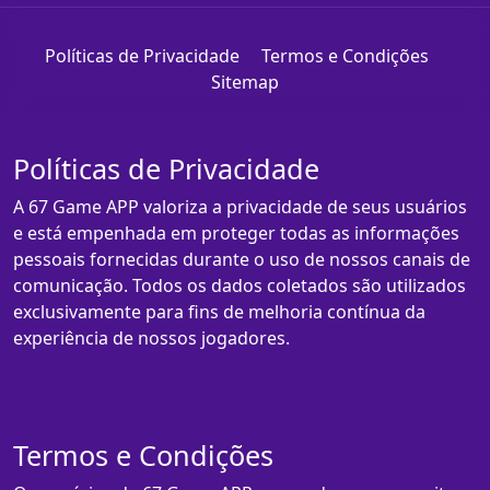
Políticas de Privacidade
Termos e Condições
Sitemap
Políticas de Privacidade
A 67 Game APP valoriza a privacidade de seus usuários
e está empenhada em proteger todas as informações
pessoais fornecidas durante o uso de nossos canais de
comunicação. Todos os dados coletados são utilizados
exclusivamente para fins de melhoria contínua da
experiência de nossos jogadores.
Termos e Condições