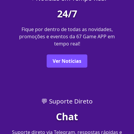
24/7
Fique por dentro de todas as novidades,
promoções e eventos da 67 Game APP em
tempo real!
Ver Notícias
💬 Suporte Direto
Chat
Suporte direto via Telegram, respostas rápidas e