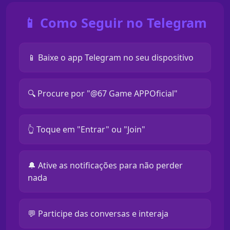
📱 Como Seguir no Telegram
📱 Baixe o app Telegram no seu dispositivo
🔍 Procure por "@67 Game APPOficial"
👆 Toque em "Entrar" ou "Join"
🔔 Ative as notificações para não perder
nada
💬 Participe das conversas e interaja