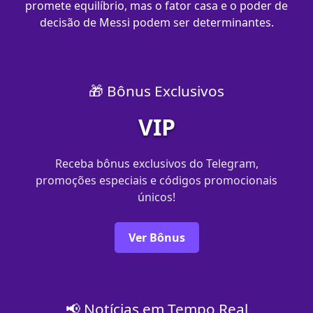
promete equilíbrio, mas o fator casa e o poder de
decisão de Messi podem ser determinantes.
🎁 Bônus Exclusivos
VIP
Receba bônus exclusivos do Telegram,
promoções especiais e códigos promocionais
únicos!
Ver Bônus
📢 Notícias em Tempo Real