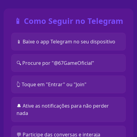
📱 Como Seguir no Telegram
📱 Baixe o app Telegram no seu dispositivo
🔍 Procure por "@67GameOficial"
👆 Toque em "Entrar" ou "Join"
🔔 Ative as notificações para não perder
nada
💬 Participe das conversas e interaja