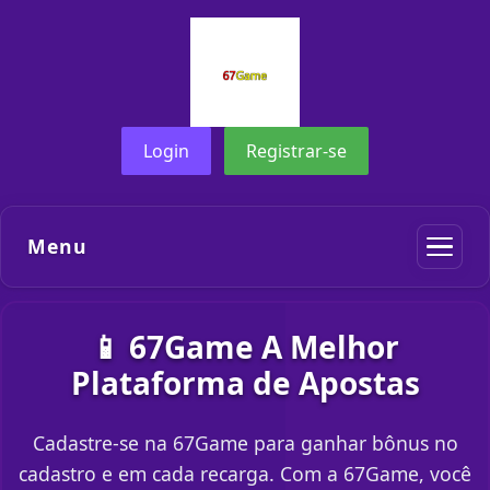
Login
Registrar-se
Menu
📱 67Game A Melhor
Plataforma de Apostas
Cadastre-se na 67Game para ganhar bônus no
cadastro e em cada recarga. Com a 67Game, você