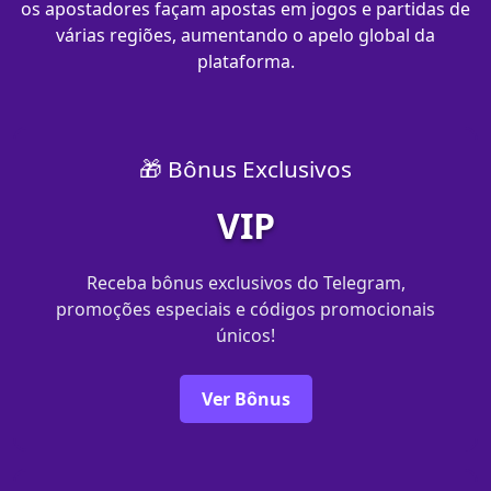
os apostadores façam apostas em jogos e partidas de
várias regiões, aumentando o apelo global da
plataforma.
🎁 Bônus Exclusivos
VIP
Receba bônus exclusivos do Telegram,
promoções especiais e códigos promocionais
únicos!
Ver Bônus