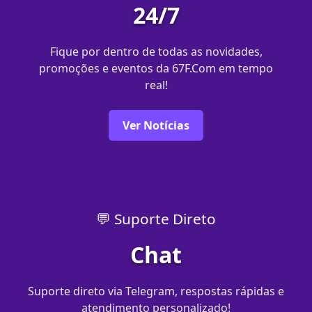
24/7
Fique por dentro de todas as novidades,
promoções e eventos da 67F.Com em tempo
real!
Ver Notícias
💬 Suporte Direto
Chat
Suporte direto via Telegram, respostas rápidas e
atendimento personalizado!