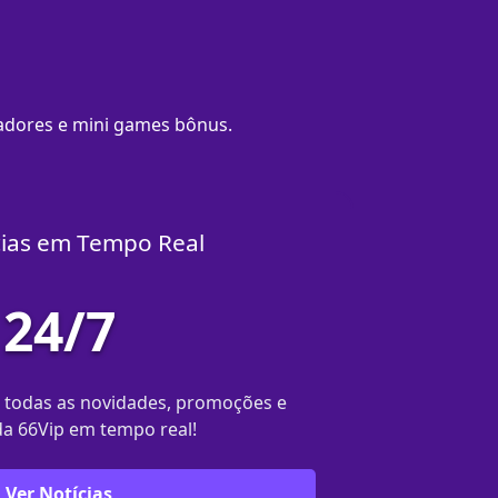
cadores e mini games bônus.
cias em Tempo Real
24/7
e todas as novidades, promoções e
da 66Vip em tempo real!
Ver Notícias