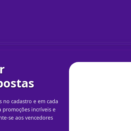
r
postas
s no cadastro e em cada
a promoções incríveis e
unte-se aos vencedores