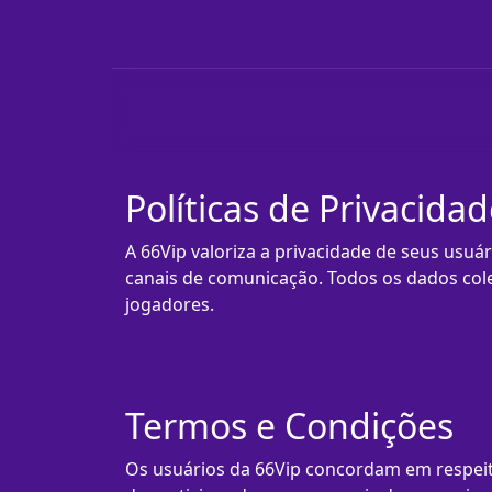
Políticas de Privacida
A 66Vip valoriza a privacidade de seus usu
canais de comunicação. Todos os dados cole
jogadores.
Termos e Condições
Os usuários da 66Vip concordam em respeita