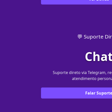
💬 Suporte Di
Cha
Suporte direto via Telegram, r
atendimento persona
Falar Suport