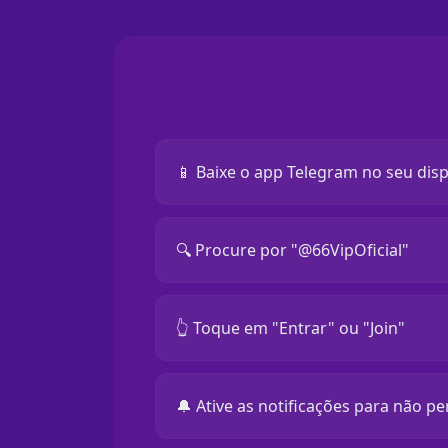
📱 Baixe o app Telegram no seu disp
🔍 Procure por "@66VipOficial"
👆 Toque em "Entrar" ou "Join"
🔔 Ative as notificações para não p