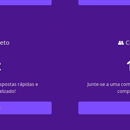
reto
👥 
t
espostas rápidas e
Junte-se a uma com
lizado!
compa
e