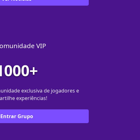
Comunidade VIP
1000+
unidade exclusiva de jogadores e
rtilhe experiências!
Entrar Grupo