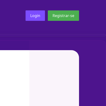
Login
Registrar-se