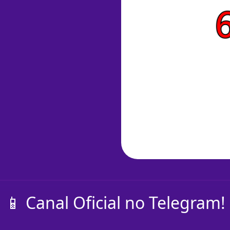
📱 Canal Oficial no Telegram!