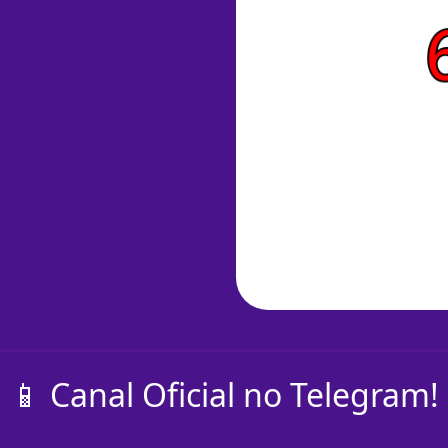
📱 Canal Oficial no Telegram!