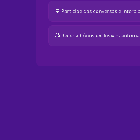
💬 Participe das conversas e interaj
🎁 Receba bônus exclusivos autom