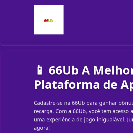
📱 66Ub A Melho
Plataforma de A
Cadastre-se na 66Ub para ganhar bônus
recarga. Com a 66Ub, você tem acesso a
uma experiência de jogo inigualável. J
agora!