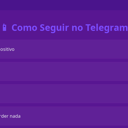
📱 Como Seguir no Telegram
ositivo
erder nada