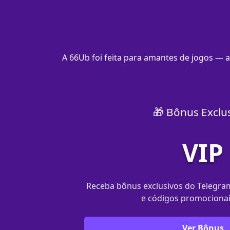
A 66Ub foi feita para amantes de jogos —
🎁 Bônus Exclu
VIP
Receba bônus exclusivos do Telegra
e códigos promocionai
Ver Bônus