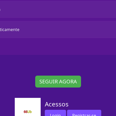
a
aticamente
SEGUIR AGORA
Acessos
Login
Registrar-se