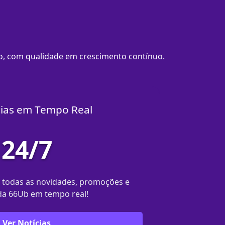
o, com qualidade em crescimento contínuo.
cias em Tempo Real
24/7
e todas as novidades, promoções e
da 66Ub em tempo real!
Ver Notícias