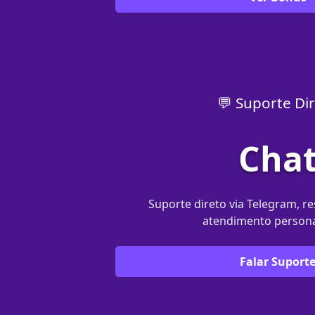
💬 Suporte Di
Cha
Suporte direto via Telegram, r
atendimento persona
Falar Suport