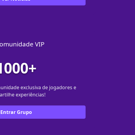
Comunidade VIP
1000+
unidade exclusiva de jogadores e
rtilhe experiências!
Entrar Grupo