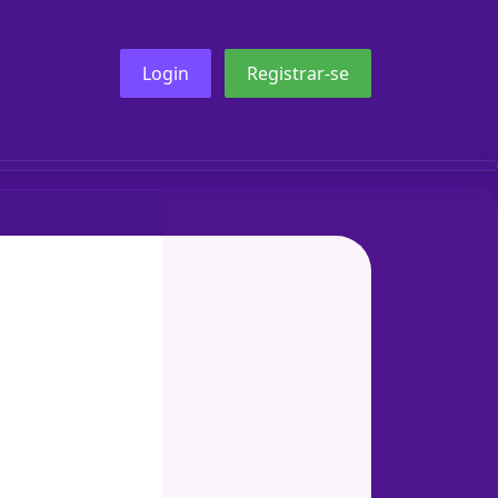
Login
Registrar-se