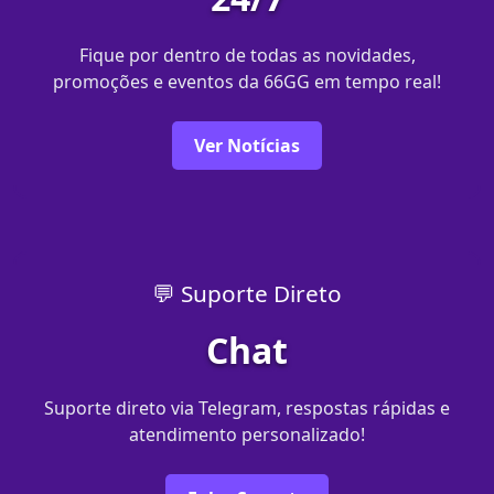
Fique por dentro de todas as novidades,
promoções e eventos da 66GG em tempo real!
Ver Notícias
💬 Suporte Direto
Chat
Suporte direto via Telegram, respostas rápidas e
atendimento personalizado!