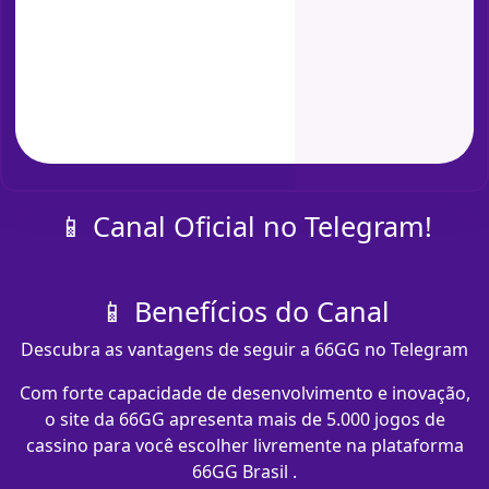
📱 Canal Oficial no Telegram!
📱 Benefícios do Canal
Descubra as vantagens de seguir a 66GG no Telegram
Com forte capacidade de desenvolvimento e inovação,
o site da 66GG apresenta mais de 5.000 jogos de
cassino para você escolher livremente na plataforma
66GG Brasil .