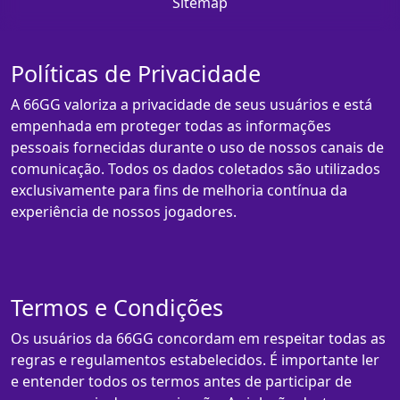
Sitemap
Políticas de Privacidade
A 66GG valoriza a privacidade de seus usuários e está
empenhada em proteger todas as informações
pessoais fornecidas durante o uso de nossos canais de
comunicação. Todos os dados coletados são utilizados
exclusivamente para fins de melhoria contínua da
experiência de nossos jogadores.
Termos e Condições
Os usuários da 66GG concordam em respeitar todas as
regras e regulamentos estabelecidos. É importante ler
e entender todos os termos antes de participar de