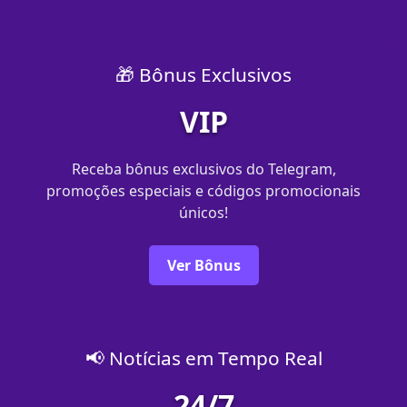
🎁 Bônus Exclusivos
VIP
Receba bônus exclusivos do Telegram,
promoções especiais e códigos promocionais
únicos!
Ver Bônus
📢 Notícias em Tempo Real
24/7