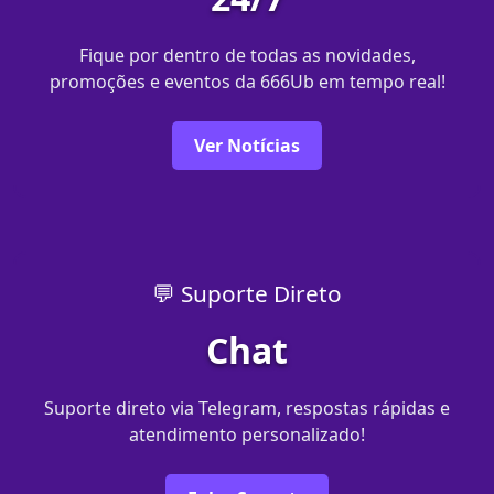
Fique por dentro de todas as novidades,
promoções e eventos da 666Ub em tempo real!
Ver Notícias
💬 Suporte Direto
Chat
Suporte direto via Telegram, respostas rápidas e
atendimento personalizado!