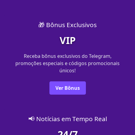
🎁 Bônus Exclusivos
VIP
Receba bônus exclusivos do Telegram,
promoções especiais e códigos promocionais
únicos!
Ver Bônus
📢 Notícias em Tempo Real
24/7