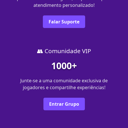
atendimento personalizado!
Falar Suporte
👥 Comunidade VIP
1000+
Junte-se a uma comunidade exclusiva de
jogadores e compartilhe experiências!
Entrar Grupo