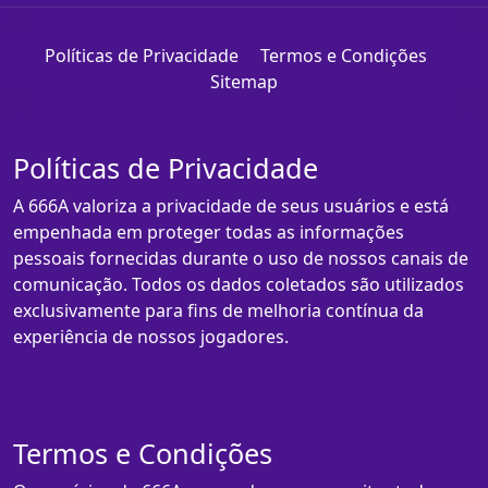
Políticas de Privacidade
Termos e Condições
Sitemap
Políticas de Privacidade
A 666A valoriza a privacidade de seus usuários e está
empenhada em proteger todas as informações
pessoais fornecidas durante o uso de nossos canais de
comunicação. Todos os dados coletados são utilizados
exclusivamente para fins de melhoria contínua da
experiência de nossos jogadores.
Termos e Condições