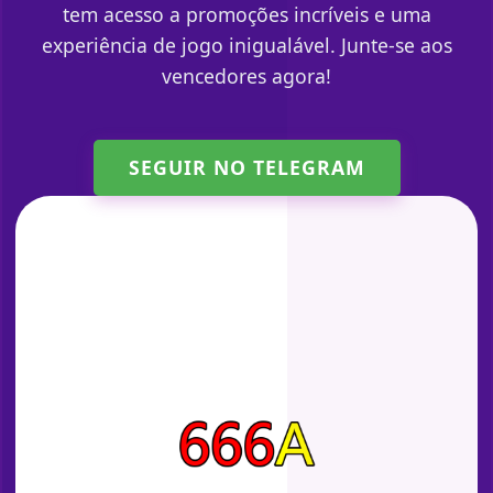
tem acesso a promoções incríveis e uma
experiência de jogo inigualável. Junte-se aos
vencedores agora!
SEGUIR NO TELEGRAM