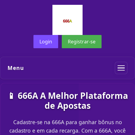
Login
Registrar-se
Menu
📱 666A A Melhor Plataforma
de Apostas
Cadastre-se na 666A para ganhar bônus no
cadastro e em cada recarga. Com a 666A, você