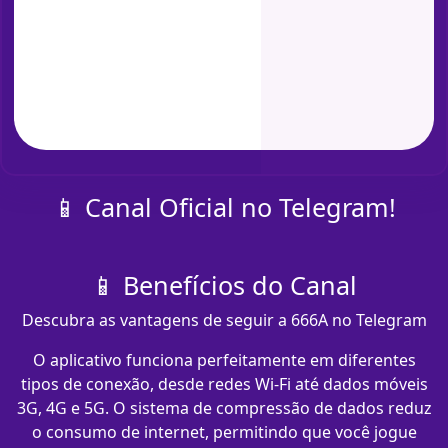
📱 Canal Oficial no Telegram!
📱 Benefícios do Canal
Descubra as vantagens de seguir a 666A no Telegram
O aplicativo funciona perfeitamente em diferentes
tipos de conexão, desde redes Wi-Fi até dados móveis
3G, 4G e 5G. O sistema de compressão de dados reduz
o consumo de internet, permitindo que você jogue