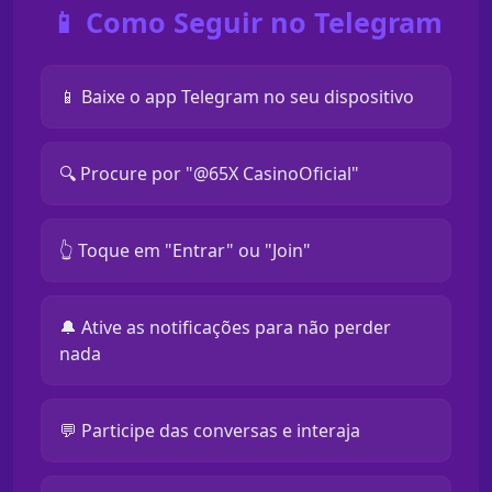
📱 Como Seguir no Telegram
📱 Baixe o app Telegram no seu dispositivo
🔍 Procure por "@65X CasinoOficial"
👆 Toque em "Entrar" ou "Join"
🔔 Ative as notificações para não perder
nada
💬 Participe das conversas e interaja