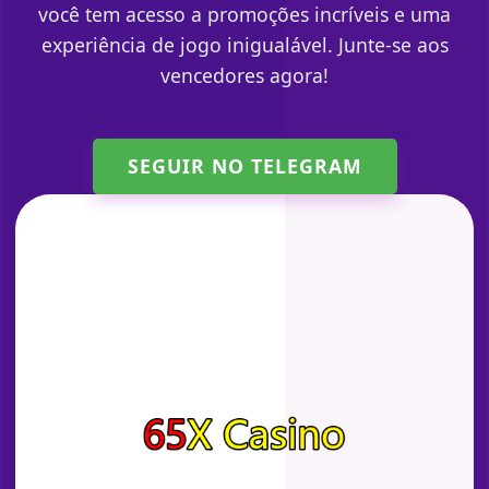
você tem acesso a promoções incríveis e uma
experiência de jogo inigualável. Junte-se aos
vencedores agora!
SEGUIR NO TELEGRAM