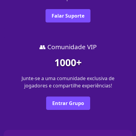
Falar Suporte
👥 Comunidade VIP
1000+
Junte-se a uma comunidade exclusiva de
jogadores e compartilhe experiências!
Entrar Grupo