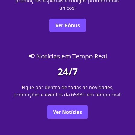
promoções especiais e códigos promocionais
únicos!
Ver Bônus
📢 Notícias em Tempo Real
24/7
Fique por dentro de todas as novidades,
promoções e eventos da 658Brl em tempo real!
Ver Notícias