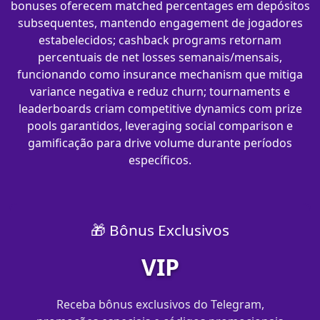
bonuses oferecem matched percentages em depósitos
subsequentes, mantendo engagement de jogadores
estabelecidos; cashback programs retornam
percentuais de net losses semanais/mensais,
funcionando como insurance mechanism que mitiga
variance negativa e reduz churn; tournaments e
leaderboards criam competitive dynamics com prize
pools garantidos, leveraging social comparison e
gamificação para drive volume durante períodos
específicos.
🎁 Bônus Exclusivos
VIP
Receba bônus exclusivos do Telegram,