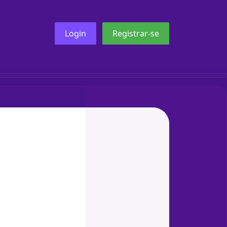
Login
Registrar-se