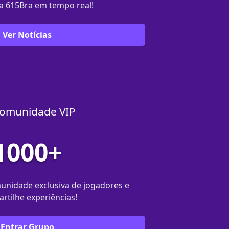
a 615Bra em tempo real!
Ver Notícias
Comunidade VIP
1000+
unidade exclusiva de jogadores e
rtilhe experiências!
Entrar Grupo