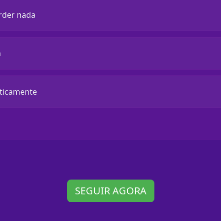
erder nada
a
aticamente
SEGUIR AGORA