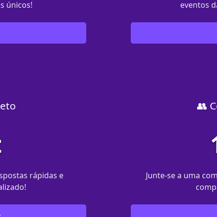
s únicos!
eventos d
reto
👥 
t
espostas rápidas e
Junte-se a uma com
lizado!
compa
e