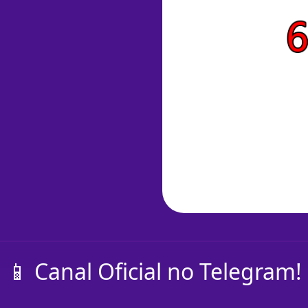
📱 Canal Oficial no Telegram!