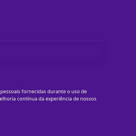
 pessoais fornecidas durante o uso de
elhoria contínua da experiência de nossos