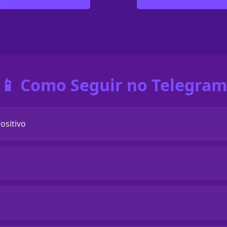
📱 Como Seguir no Telegram
ositivo